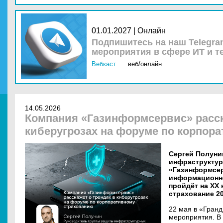
01.01.2027 | Онлайн
Подпишитесь на наш Telegra
мероприятия в сфере ИТ и т
Вебкаст
веб/онлайн
14.05.2026
Компания «Газинформсервис» расск
киберугрозах на форуме по корпор
Сергей Полуни
инфраструктур
«Газинформсер
информационно
пройдёт на XX
страхование 20
22 мая в «Гранд
мероприятия. В 