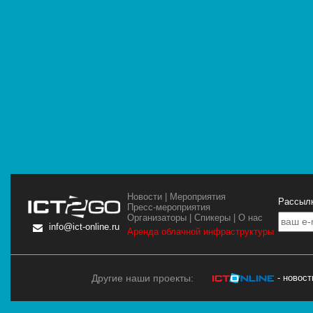
Новости
|
Мероприятия
Рассылк
Пресс-мероприятия
Организаторы
|
Спикеры
|
О нас
info@ict-online.ru
Аренда облачной инфраструктуры
Другие наши проекты:
- новос