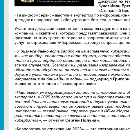
дискуссия на те
будет
Иван Ере
«Страховой Бро
«Газинформсервис» выступит экспертом по информационно
трендах в направлении киберугроз для бизнеса, а также по
Участники дискуссии разделятся на команды адептов, в ко
компаний, и скептиков, которых представят заказчики. Он
фактами на тему зрелости отрасли и запросов заказчиков 
услуг по страхованию киберрисков, затронут вопросы ценоо
«У бизнеса давно есть запрос на качественную киберза
мы как вендор, совместно с партнёрами, готовы обеспе
только про внедрённые решения, но и про меры предост
всё же случается. Поэтому мы развиваем направление к
обязательно обсудим не только его ключевые аспекты с
другими участниками рынка, но и подготовим некую до
направления на ближайшие годы»
, — подчеркнул
Григор
маркетинга компании «Газинформсервис».
«Наш рынок уже сформировал запрос на страхование в 
экспертов, в 2025 году спрос на услуги киберстрахования
лет всё больше страховых компаний и других участнико
создают и предлагают на открытом рынке свои продукт
интересно — взгляд рынка, страховщиков и ИБ-вендоров
различается в некоторых ключевых вопросах, и это стан
кибербатла»
, — отметил
Сергей Полунин
.
«Корпоративное страхование 2026» — это ежегодная межд