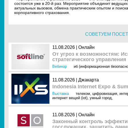
состоится уже в 20-й раз. Мероприятие объединит ведущих
актуальных вызовов, обмена практическим опытом и поис
корпоративного страхования.
СОВЕТУЕМ ПОСЕ
11.08.2026 | Онлайн
От угроз к возможностям: И
стратегического управления
Вебинар
иб (информационная безопасно
11.08.2026 | Джакарта
Indonesia Internet Expo & Sum
Выставка
телеком
,
цифровизация
,
инте
интернет вещей (iot)
,
умный город
,
11.08.2026 | Онлайн
Законный контроль эффектив
госслужащих, защитить данн