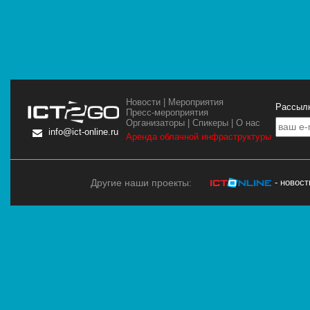
Новости
|
Мероприятия
Рассылк
Пресс-мероприятия
Организаторы
|
Спикеры
|
О нас
info@ict-online.ru
Аренда облачной инфраструктуры
Другие наши проекты:
- новос