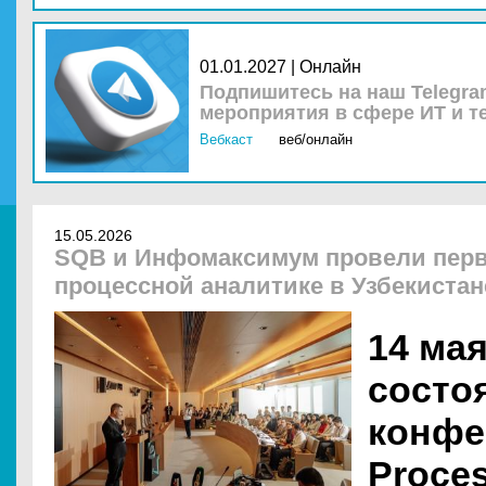
01.01.2027 | Онлайн
Подпишитесь на наш Telegra
мероприятия в сфере ИТ и т
Вебкаст
веб/онлайн
15.05.2026
SQB и Инфомаксимум провели пер
процессной аналитике в Узбекистан
14 ма
состо
конфе
Proce