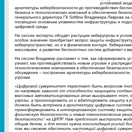
устойчивой мод
архитектуры кибербезопасности до противодействия беспил
бизнеса и технологических компаний в обеспечении безопа
генерального директора ГК Softline Владимира Лаврова на
посвящено основным уязвимостям инфраструктуры и подх
цифровой среды.
На сессии эксперты обсудят растущие киберугрозы и усло
особое значение приобретает вопрос защиты инфраструкту
киберпространстве, но и в физическом контуре. Кибератак
массовыми, а развитие беспилотных систем добавляет к в
На сессии Владимир расскажет о том, как сформировать у
узнают, как противодействовать новым угрозам и распреде
технологическими компаниями в обеспечении безопасности
обсуждения – построение архитектуры кибербезопасности
угрозам.
«
Цифровой суверенитет перестает быть вопросом толь
он напрямую зависит от способности защищать созданн
массовых автоматизированных атак выигрывает тот, к
угрозы, а прогнозировать их и адаптировать защиту в 
должна быть встроена в архитектуру цифровых систем с
трансформировать в интегрированную систему защиты
физическую безопасность и новые технологические решен
безопасности” на ЦИПР. Нам предстоит выстроить моде
общим делом, и для этого нужна консолидация усилий биз
так мы сможем обеспечить настоящий цифровой сувере