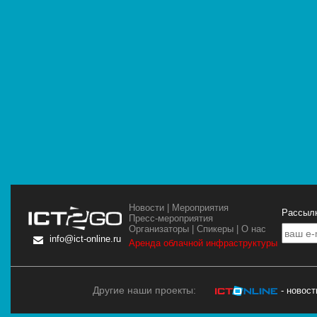
Новости
|
Мероприятия
Рассылк
Пресс-мероприятия
Организаторы
|
Спикеры
|
О нас
info@ict-online.ru
Аренда облачной инфраструктуры
Другие наши проекты:
- новос