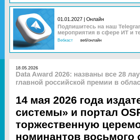
01.01.2027 | Онлайн
Подпишитесь на наш Telegra
мероприятия в сфере ИТ и т
Вебкаст
веб/онлайн
18.05.2026
Data Award 2026: названы все 28 ла
главной российской премии в обла
14 мая 2026 года изда
системы» и портал OS
торжественную церем
номинантов восьмого 