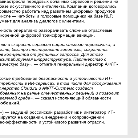
авиаотрасли передовых облачных сервисов и решений на
базе искусственного интеллекта. Компании договорились
совместно работать над развитием цифровых продуктов
 числе — чат-боты и голосовые помощники на базе NLP,
умент для анализа диалогов с клиентами.
жность оперативно разворачивать сложные отраслевые
ускоренной цифровой трансформации авиации.
во и скорость сервисов национального перевозчика, а
ность, быстро тестировать гипотезы, сократить
в кол-центра от рутинных запросов. Для этого
масштабируемая инфраструктура. Партнерство с
гическую базу»,
— отметил генеральный директор АФЛТ-
сокие требования безопасности и устойчивости ИТ-
ребность в ИИ-сервисах, в том числе для обслуживания
тнерство Cloud.ru и АФЛТ-Системс создаст
ебованных на рынке отечественных решений и позволит
вляемой среде»,
— сказал исполняющий обязанности
Лобоцкий
.
») — ведущий российский разработчик и интегратор ИТ-
ируется на создании, внедрении и сопровождении
с-эффективности и устойчивого развития отрасли.