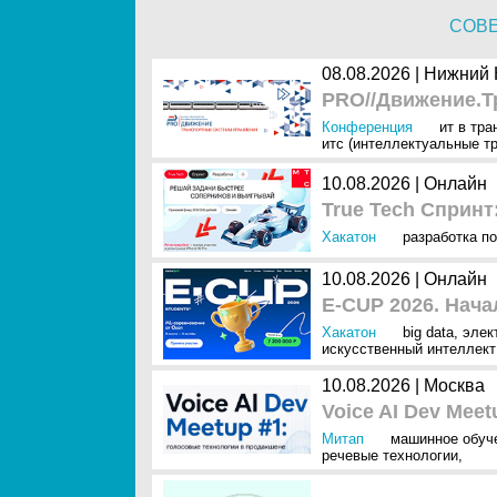
СОВ
08.08.2026 | Нижний
PRO//Движение.Т
Конференция
ит в тра
итс (интеллектуальные т
10.08.2026 | Онлайн
True Tech Спринт
Хакатон
разработка по
10.08.2026 | Онлайн
E-CUP 2026. Нача
Хакатон
big data
,
элек
искусственный интеллект 
10.08.2026 | Москва
Voice AI Dev Mee
Митап
машинное обуч
речевые технологии
,