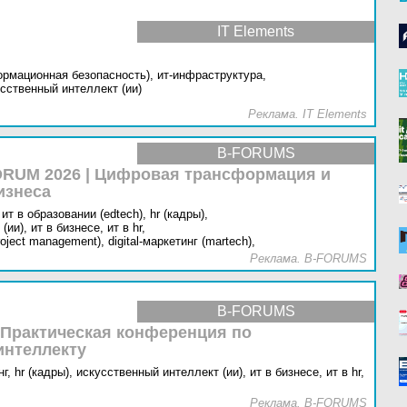
IT Elements
ормационная безопасность),
ит-инфраструктура,
сственный интеллект (ии)
Реклама. IT Elements
B-FORUMS
RUM 2026 | Цифровая трансформация и
изнеса
ит в образовании (edtech),
hr (кадры),
(ии),
ит в бизнесе,
ит в hr,
oject management),
digital-маркетинг (martech),
Реклама. B-FORUMS
B-FORUMS
 Практическая конференция по
интеллекту
г,
hr (кадры),
искусственный интеллект (ии),
ит в бизнесе,
ит в hr,
Реклама. B-FORUMS