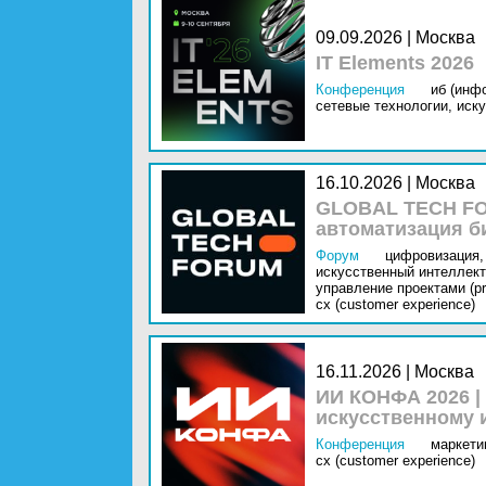
09.09.2026 | Москва
IT Elements 2026
Конференция
иб (инф
сетевые технологии,
иску
16.10.2026 | Москва
GLOBAL TECH FO
автоматизация б
Форум
цифровизация,
искусственный интеллект 
управление проектами (pr
cx (customer experience)
16.11.2026 | Москва
ИИ КОНФА 2026 |
искусственному 
Конференция
маркетин
cx (customer experience)