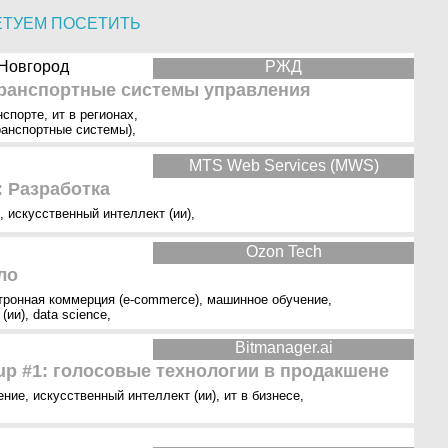
ЕТУЕМ ПОСЕТИТЬ
 Новгород
РЖД
ранспортные системы управления
нспорте
,
ит в регионах
,
ранспортные системы)
,
MTS Web Services (MWS)
: Разработка
,
искусственный интеллект (ии)
,
Ozon Tech
ло
тронная коммерция (e-commerce)
,
машинное обучение
,
(ии)
,
data science
,
Bitmanager.ai
tup #1: голосовые технологии в продакшене
ение
,
искусственный интеллект (ии)
,
ит в бизнесе
,