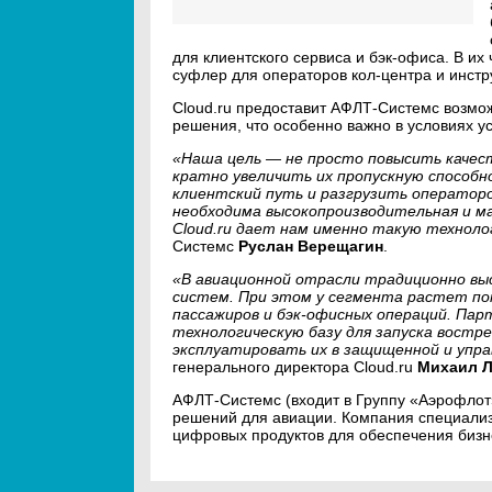
для клиентского сервиса и бэк-офиса. В их
суфлер для операторов кол-центра и инстр
Cloud.ru предоставит АФЛТ-Системс возмо
решения, что особенно важно в условиях 
«Наша цель — не просто повысить качест
кратно увеличить их пропускную способ
клиентский путь и разгрузить операторо
необходима высокопроизводительная и 
Cloud.ru дает нам именно такую техноло
Системс
Руслан Верещагин
.
«В авиационной отрасли традиционно вы
систем. При этом у сегмента растет пот
пассажиров и бэк-офисных операций. Пар
технологическую базу для запуска востр
эксплуатировать их в защищенной и упра
генерального директора Cloud.ru
Михаил 
АФЛТ-Системс (входит в Группу «Аэрофлот
решений для авиации. Компания специализ
цифровых продуктов для обеспечения бизне