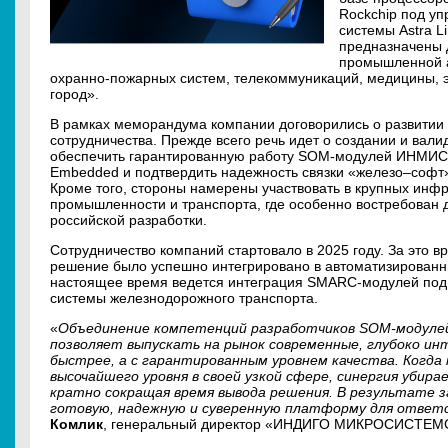
Rockchip под у
системы Astra 
предназначены 
промышленной а
охранно-пожарных систем, телекоммуникаций, медицины, э
город».
В рамках меморандума компании договорились о развитии
сотрудничества. Прежде всего речь идет о создании и вал
обеспечить гарантированную работу SOM-модулей ИНМИС с
Embedded и подтвердить надежность связки «железо–софт»
Кроме того, стороны намерены участвовать в крупных инфр
промышленности и транспорта, где особенно востребован
российской разработки.
Сотрудничество компаний стартовало в 2025 году. За это
решение было успешно интегрировано в автоматизирован
настоящее время ведется интеграция SMARC-модулей под 
системы железнодорожного транспорта.
«
Объединение компетенций разработчиков SOM-модулей
позволяет выпускать на рынок современные, глубоко и
быстрее, а с гарантированным уровнем качества. Когда
высочайшего уровня в своей узкой сфере, синергия убир
кратно сокращая время вывода решения. В результате за
готовую, надежную и суверенную платформу для ответ
Комлик
, генеральный директор «ИНДИГО МИКРОСИСТЕМ