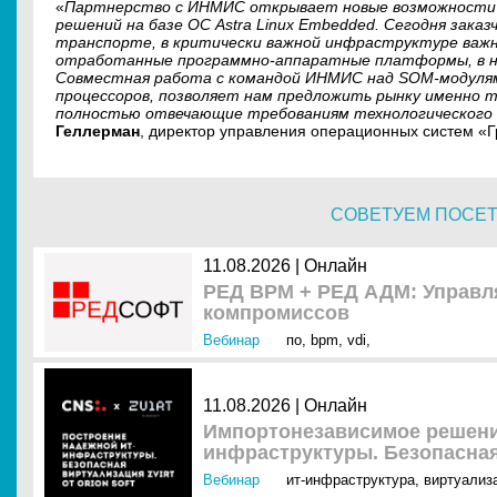
«
Партнерство с ИНМИС открывает новые возможности 
решений на базе ОС Astra Linux Embedded. Сегодня зака
транспорте, в критически важной инфраструктуре важ
отработанные программно-аппаратные платформы, в н
Совместная работа с командой ИНМИС над SOM-модулями
процессоров, позволяет нам предложить рынку именно 
полностью отвечающие требованиям технологического
Геллерман
, директор управления операционных систем «Г
СОВЕТУЕМ ПОСЕ
11.08.2026 | Онлайн
РЕД ВРМ + РЕД АДМ: Управля
компромиссов
Вебинар
по
,
bpm
,
vdi
,
11.08.2026 | Онлайн
Импортонезависимое решени
инфраструктуры. Безопасная 
Вебинар
ит-инфраструктура
,
виртуализ