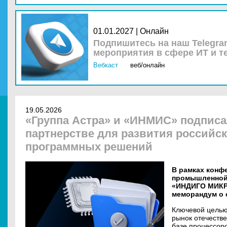
01.01.2027 | Онлайн
Подпишитесь на наш Telegra
мероприятия в сфере ИТ и т
Вебкаст
веб/онлайн
19.05.2026
«Группа Астра» и «ИНМИС» подпис
партнерстве для развития российск
программных решений
В рамках конф
промышленной 
«ИНДИГО МИКР
меморандум о 
Ключевой целью
рынок отечеств
базе процессор