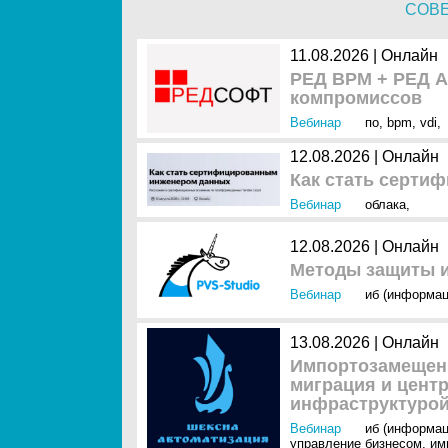
СОВ
11.08.2026 | Онлайн
РЕД ВРМ + РЕД А
компромиссов
Вебинар
по
,
bpm
,
vdi
,
12.08.2026 | Онлайн
Как стать серти
Вебинар
облака
,
12.08.2026 | Онлайн
Методы защиты и
Вебинар
иб (информац
13.08.2026 | Онлайн
Импортозамещени
миграция и цент
инфраструктуро
Вебинар
иб (информац
управление бизнесом
,
им