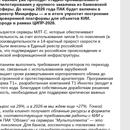
пилотирования у крупного заказчика из банковской
сферы. До конца 2026 года ПАК будет включен в
реестр Минцифры — и в итоге упростит построение
доверенной платформы для объектов КИИ.
ороде в рамках ЦИПР-2026.
льзуются серверы МЛТ-С, которые обеспечивают
льность за счет использования чипов 5-го поколения (в
роизводительности и 14-кратный прирост скорости в
 были внесены в Единый реестр российской
, что подтверждает их российское происхождение и
ической информационной инфраструктуры.
паниям выполнить требования регуляторов по переходу
ки, связанные с использованием зарубежной
ащает сроки развертывания корпоративного облака до
астроенной и протестированной архитектуре. Программная
ма Т1», разработанная компанией Т1 Иннотех (входит в
ытого кода. Благодаря собственным доработкам решение
ность, необходимые для поддержки критически важных
вырос на 29%, и в 2026-м мы ждем еще +27%. Точкой
, когда клиент получает облачные ресурсы в формате
ка, соответствующие требованиям работы с КИИ и
я ПАК “Облако” на серверах ”Мультиллекта” — это
 поколения. Для банков, госсектора и телекома это
и инфраструктуры к стандартизированному продукту с