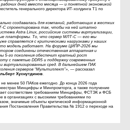
 рабочих дней вместо месяца — и понятной экономикой
меститель генерального директора ИТ-холдинга Т1 по
ально создавалась для компаний, работающих в жестких
-С спроектирована так, чтобы на ней штатно
стема Astra Linux, российские системы виртуализации,
ые платформы. То, что сервер МЛТ-С — его мы
уже справляется с критическими нагрузками у наших
что модель работает. На форуме ЦИПР-2026 мы
отором соединены отечественная аппаратная и
ры 5-го поколения обеспечит кратный рост
оту с памятью DDR5 и поддержку современных
 и виртуализированных сред. В дальнейшем ПАК
коления серверов “Мультиллект”»,
— рассказал
льберт Хуснутдинов
.
не менее 50 ПАКов ежегодно. До конца 2026 года
 реестрах Минцифры и Минпромторга, а также получение
ждает соответствие требованиям Минцифры, ФСТЭК и ФСБ
ие в организациях с высокими требованиями по
азом, значимые объекты критической информационной
ания Постановления Правительства № 1912 о переходе на