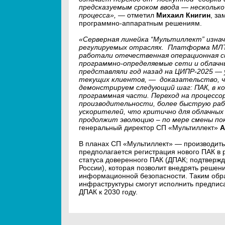
предсказуемым сроком ввода — несколько
процесса», —
отметил
Михаил Книгин
, за
программно-аппаратным решениям.
«Серверная линейка “Мультиллект” изнач
регулируемых отраслях. Платформа МЛТ
работали отечественная операционная си
программно-определяемые сети и облачн
представляли год назад на ЦИПР-2025 — 
текущих клиентов, — доказательство, 
демонстрируем следующий шаг: ПАК, в к
программная части. Переход на процессо
производительности, более быструю раб
ускорителей, что критично для облачных
продолжит эволюцию – по мере смены по
генеральный директор СП «Мультиллект»
А
В планах СП «Мультиллект» — производить 
предполагается регистрация нового ПАК в
статуса доверенного ПАК (ДПАК; подтвер
России), которая позволит внедрять решен
информационной безопасности. Таким обр
инфраструктуры смогут исполнить предпис
ДПАК к 2030 году.