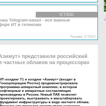
ICT2GO
наш Telegram-канал - все важные
фере ИТ и телекома
Реклама. ICT2GO
«Азимут» представили российский
 частных облаков на процессорах
ИТ-холдинг Т1 и холдинг «Азимут» (входит в
Госкорпорацию Ростех) продемонстрировала
программно-аппаратный комплекс, в котором
софтверные и аппаратные составляющие
произведены в России. Новый ПАК позволит
проектировать, выстраивать и масштабировать
фундамент инфраструктуры в виде частного облака.
Решение уже проходит стадию промышленного