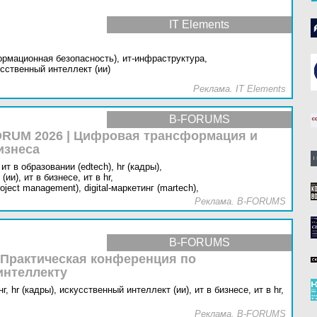
IT Elements
ормационная безопасность),
ит-инфраструктура,
сственный интеллект (ии)
Реклама. IT Elements
B-FORUMS
RUM 2026 | Цифровая трансформация и
изнеса
ит в образовании (edtech),
hr (кадры),
(ии),
ит в бизнесе,
ит в hr,
oject management),
digital-маркетинг (martech),
Реклама. B-FORUMS
B-FORUMS
 Практическая конференция по
интеллекту
г,
hr (кадры),
искусственный интеллект (ии),
ит в бизнесе,
ит в hr,
Реклама. B-FORUMS