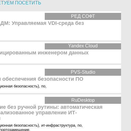
ЕТУЕМ ПОСЕТИТЬ
РЕД СОФТ
ДМ: Управляемая VDI-среда без
Yandex Cloud
фицированным инженером данных
PVS-Studio
 обеспечения безопасности ПО
ионная безопасность)
,
по
,
RuDesktop
е без ручной рутины: автоматическая
рализованное управление ИТ-
й
ионная безопасность)
,
ит-инфраструктура
,
по
,
портозамещение
,