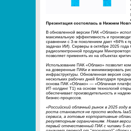
Презентация состоялась в Нижнем Новг
В обновленной версии ПАК «Облако» испо
максимальную эффективность и производите
сравнении с 3-м поколением дает +84% к п
задачах ИИ). Серверы в октябре 2025 года
радиоэлектронной продукции Минпромторга
позволяет применять их на объектах крит
Использование ПАК «Облако» позволит ком
на доверенные ПАКи и минимизировать рис
инфраструктуры. Обновленная версия сокр
нескольких рабочих дней благодаря предн
основа ПАК «Облако» — «Облачная платфор
ИТ-холдинг Т1) на основе технологий откр
обеспечивает производительность и надеж
бизнес-процессов.
«Российский облачный рынок в 2025 году 
роста становится не просто модель IaaS
сервиса, а готовые корпоративные обла
регуляторным ограничениям. Новая верси
первый отечественный ПАК с чипами 5-го
означает переход от “лоскутной” сборк