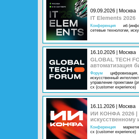
09.09.2026 | Москва
IT Elements 2026
Конференция
иб (инф
сетевые технологии,
иску
16.10.2026 | Москва
GLOBAL TECH FO
автоматизация б
Форум
цифровизация,
искусственный интеллект 
управление проектами (pr
cx (customer experience)
16.11.2026 | Москва
ИИ КОНФА 2026 |
искусственному 
Конференция
маркетин
cx (customer experience)