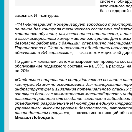
системы обнару
автономного под
базе лидарной т
закрытых ИТ-контурах.
«
“МТ-Интеграция” модернизирует городской транспортн
решение для контроля технического состояния подвижн
машинного обучения, искусственного интеллекта, а так
и высокоскоростных камер машинного зрения. Для таких
безопасно работать с данными, оперативно тестироват
Партнерство с Cloud.ru позволит объединить нашу отр
облачными и ИИ-сервисами
», — сказал коммерческий дир
По данным компании, автоматизированная проверка состав
обслуживание подвижного состава — на 15%, а расходы на
на 20%.
«
Отдельное направление сотрудничества связано с раз
контурах. Их можно использовать для планирования пере
инфраструктуры и выявления потенциального опасных си
изоляцию данных с возможностью масштабировать инфра
развивает решение для создания частного и гибридного об
объединяет разрозненные ИТ-контуры в единую инфрас
управлением, высоким уровнем безопасности, автомат
распределением нагрузок
», — сказал исполняющий обязан
Михаил Лобоцкий
.