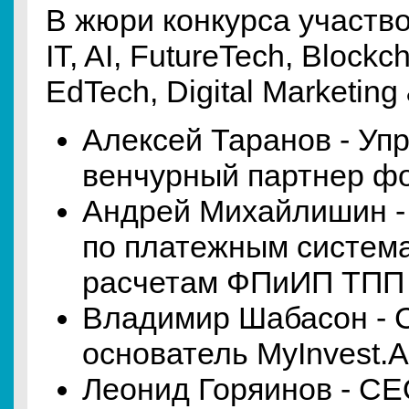
В жюри конкурса участв
IT, AI, FutureTech, Blockc
EdTech, Digital Marketing
Алексей Таранов - Уп
венчурный партнер фо
Андрей Михайлишин -
по платежным систем
расчетам ФПиИП ТПП
Владимир Шабасон - Сo
основатель MyInvest.Ar
Леонид Горяинов - CE