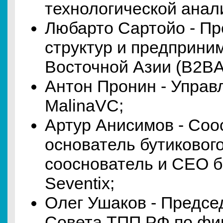
технологической анали
Любарто Сартойо - Пр
структур и предприни
Восточной Азии (B2B
Антон Пронин - Упра
MalinaVC;
Артур Анисимов - Соо
основатель бутиковог
сооснователь и СЕО 
Seventix;
Олег Ушаков - Предсе
Совета ТПП РФ по фи