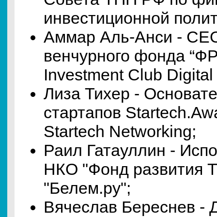
инвестиционной полит
Аммар Аль-Анси - СЕО
венчурного фонда “Ф
Investment Club Digital
Лиза Тихер - Основат
стартапов Startech.Aw
Startech Networking;
Раил Гатауллин - Исп
НКО "Фонд развития 
"Белем.ру";
Вячеслав Береснев -