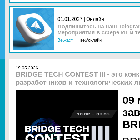
01.01.2027 | Онлайн
Подпишитесь на наш Telegra
мероприятия в сфере ИТ и т
Вебкаст
веб/онлайн
19.05.2026
BRIDGE TECH CONTEST III - это конк
разработчиков и технологических 
09 
за
BR