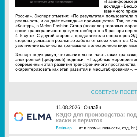
«Газинформсерви
докладе «Бесшо
взаимного приз
России». Эксперт отметил: «По результатам пользователи 
реальность, и он даёт очевидные преимущества. Так, по 
«Контур», в Melon Fashion Group (владелец торговых марок 
сроки трансграничного документооборота в 9 раз при перех
4–5 суток. С другой стороны, представители операторов Э
стороны услышали реальные заботы от своих клиентов. С
увеличение количества транзакций в электронном виде меж
Эксперт подчеркнул, что значительная часть таких транза
электронной (цифровой) подписи. «Подобные мероприятия 
современный этап развития трансграничного пространств
охарактеризовать как этап развития и масштабирования»,
СОВЕТУЕМ ПОСЕ
11.08.2026 | Онлайн
КЭДО для производства: под
каски и перчаток
Вебинар
ит в промышленности
,
сэд
,
hr 