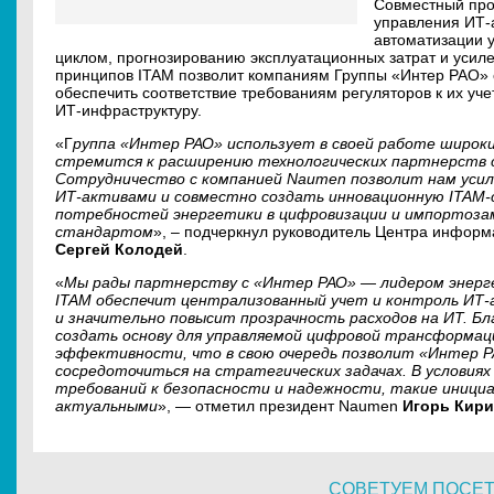
Совместный про
управления ИТ-а
автоматизации 
циклом, прогнозированию эксплуатационных затрат и усил
принципов ITAM позволит компаниям Группы «Интер РАО» 
обеспечить соответствие требованиям регуляторов к их уче
ИТ-инфраструктуру.
«Г
руппа «Интер РАО» использует в своей работе широк
стремится к расширению технологических партнерств с
Сотрудничество с компанией Naumen позволит нам усил
ИТ-активами и совместно создать инновационную ITAM-
потребностей энергетики в цифровизации и импортоз
стандартом
», – подчеркнул руководитель Центра инфор
Сергей Колодей
.
«
Мы рады партнерству с «Интер РАО» — лидером энерг
ITAM обеспечит централизованный учет и контроль ИТ-
и значительно повысит прозрачность расходов на ИТ. Б
создать основу для управляемой цифровой трансформац
эффективности, что в свою очередь позволит «Интер Р
сосредоточиться на стратегических задачах. В условия
требований к безопасности и надежности, такие иници
актуальными
», — отметил президент Naumen
Игорь Кири
СОВЕТУЕМ ПОСЕ