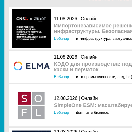
11.08.2026 | Онлайн
Импортонезависимое решени
инфраструктуры. Безопасная 
Вебинар
ит-инфраструктура
,
виртуализ
11.08.2026 | Онлайн
КЭДО для производства: под
каски и перчаток
Вебинар
ит в промышленности
,
сэд
,
hr 
12.08.2026 | Онлайн
SimpleOne ESM: масштабируе
Вебинар
itsm
,
ит в бизнесе
,
12.08.2026 | Онлайн