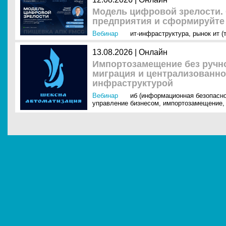
Модель цифровой зрелости. 
предприятия и сформируйте 
Вебинар
ит-инфраструктура
,
рынок ит (
13.08.2026 | Онлайн
Импортозамещение без ручно
миграция и централизованно
инфраструктурой
Вебинар
иб (информационная безопасно
управление бизнесом
,
импортозамещение
,