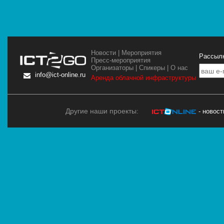
Новости
|
Мероприятия
Рассылк
Пресс-мероприятия
Организаторы
|
Спикеры
|
О нас
info@ict-online.ru
Аренда облачной инфраструктуры
Другие наши проекты:
- новос