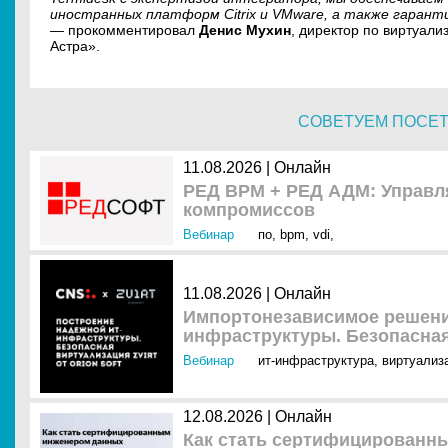
иностранных платформ Citrix и VMware, а также гарант
— прокомментировал
Денис Мухин
, директор по виртуал
Астра».
СОВЕТУЕМ ПОСЕ
11.08.2026 | Онлайн
РЕД ВРМ + РЕД АДМ: Управля
компромиссов
Вебинар
по
,
bpm
,
vdi
,
11.08.2026 | Онлайн
Импортонезависимое решени
инфраструктуры. Безопасная 
Вебинар
ит-инфраструктура
,
виртуализ
12.08.2026 | Онлайн
Как стать сертифицированн