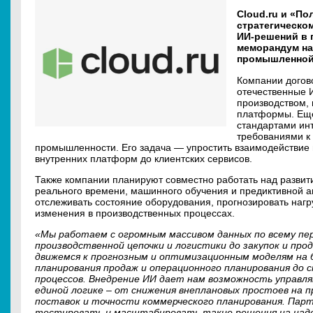
Cloud.ru и «П
стратегическо
ИИ-решений в 
меморандум на
промышленной 
Компании догов
отечественные 
производством, 
платформы. Еще
стандартами ин
требованиями к
промышленности. Его задача — упростить взаимодействи
внутренних платформ до клиентских сервисов.
Также компании планируют совместно работать над разви
реального времени, машинного обучения и предиктивной ан
отслеживать состояние оборудования, прогнозировать нагр
изменения в производственных процессах.
«Мы работаем с огромным массивом данных по всему пе
производственной цепочки и логистики до закупок и про
движемся к прогнозным и оптимизационным моделям на 
планирования продаж и операционного планирования до 
процессов. Внедрение ИИ дает нам возможность управл
единой логике – от снижения внеплановых простоев на 
поставок и точности коммерческого планирования. Парт
тестировать и масштабировать такие решения на над