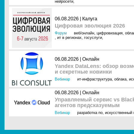
нейросети
,
06.08.2026 | Калуга
Цифровая эволюция 2026
Форум
веб/онлайн
,
цифровизация
,
обла
,
ит в регионах
,
госуслуги
,
06.08.2026 | Онлайн
Yandex DataLens: обзор воз
и секретные новинки
Вебинар
ит-инфраструктура
,
облака
,
ис
06.08.2026 | Онлайн
Управляемый сервис vs Blac
агентов предсказуемым
Вебинар
разработка по
,
искусственный 