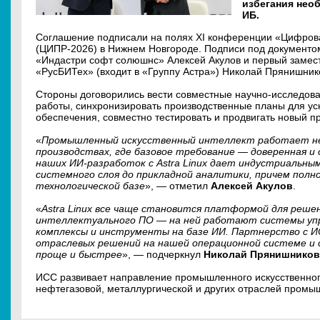
избегания нео
ИБ.
Соглашение подписали на полях XI конференции «Цифров
(ЦИПР-2026) в Нижнем Новгороде. Подписи под документо
«Индастри софт солюшнс» Алексей Акулов и первый замест
«РусБИТех» (входит в «Группу Астра») Николай Прянишник
Стороны договорились вести совместные научно-исследова
работы, синхронизировать производственные планы для ус
обеспечения, совместно тестировать и продвигать новый пр
«
Промышленный искусственный интеллект работает не в
производствах, где базовое требование — доверенная и
наших ИИ-разработок с Astra Linux дает индустриальны
системного слоя до прикладной аналитики, причем пол
технологической базе
», — отметил
Алексей Акулов
.
«
Astra Linux все чаще становится платформой для реше
интеллектуального ПО — на ней работают системы упр
комплексы и инструменты на базе ИИ. Партнерство с 
отраслевых решений на нашей операционной системе и 
проще и быстрее
», — подчеркнул
Николай Прянишников
ИСС развивает направление промышленного искусственного
нефтегазовой, металлургической и других отраслей промы