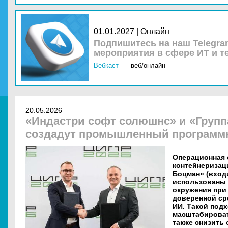
01.01.2027 | Онлайн
Подпишитесь на наш Telegra
мероприятия в сфере ИТ и т
Вебкаст
веб/онлайн
20.05.2026
«Индастри софт солюшнс» и «Групп
создадут промышленный программн
Операционная 
контейнеризац
Боцман» (входи
использованы 
окружения при
доверенной с
ИИ. Такой под
масштабироват
также снизить 