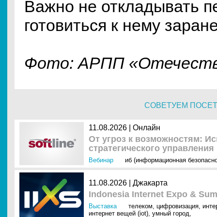
Важно не откладывать пе
готовиться к нему заране
Фото: АРПП «Отечест
СОВЕТУЕМ ПОСЕ
11.08.2026 | Онлайн
От угроз к возможностям: И
стратегического управления
Вебинар
иб (информационная безопасно
11.08.2026 | Джакарта
Indonesia Internet Expo & Sum
Выставка
телеком
,
цифровизация
,
инте
интернет вещей (iot)
,
умный город
,