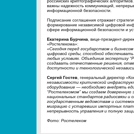
российских криптографических алгоритмов.
важны надежность коммуникаций, непреры
информационной безопасности.
Подписание соглашения отражает стратегич
формирование независимой цифровой инфр
сфере информационной безопасности и ус
Екатерина Бурчина
, вице-президент-дире
«Ростелекома»:
«Сегодня перед государством и бизнесом
цифровой среды, способной обеспечивать
любых условиях. Объединив экспертизу “
создавать отечественные решения, отв
доступности и технологической независ
Сергей Гостев
, генеральный директор «К
независимости критической инфраструк
оборудование — необходимо внедрять ед
“Ростелекомом” мы создаем доверенную 
национальных стандартов радиосвязи и
государственным ведомствам и систем
миграцию с устаревших импортных плат
непрерывность управления и полную защ
Фото: Ростелеком