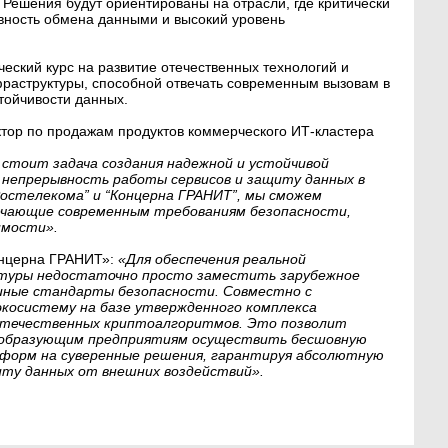
 Решения будут ориентированы на отрасли, где критически
вность обмена данными и высокий уровень
еский курс на развитие отечественных технологий и
аструктуры, способной отвечать современным вызовам в
тойчивости данных.
ктор по продажам продуктов коммерческого ИТ-кластера
 стоит задача создания надежной и устойчивой
 непрерывность работы сервисов и защиту данных в
Ростелекома” и “Концерна ГРАНИТ”, мы сможем
ечающие современным требованиям безопасности,
имости».
онцерна ГРАНИТ»:
«Для обеспечения реальной
туры недостаточно просто заместить зарубежное
иные стандарты безопасности. Совместно с
экосистему на базе утвержденного комплекса
 отечественных криптоалгоритмов. Это позволит
ообразующим предприятиям осуществить бесшовную
форм на суверенные решения, гарантируя абсолютную
иту данных от внешних воздействий».