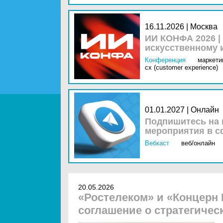
16.11.2026 | Москва
ИИ КОНФА 2026 |
искусственному 
Конференция
маркетин
cx (customer experience)
01.01.2027 | Онлайн
Подпишитесь на 
мероприятия в с
Вебкаст
веб/онлайн
20.05.2026
«Ростелеком» и «Концерн
соглашение о стратегичес