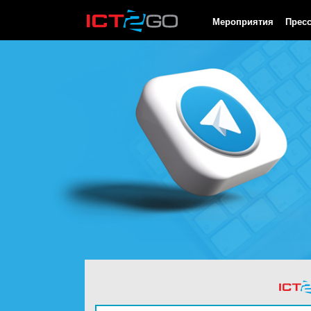
HTTP/1.0 200 OK Cache-Control: no-cache, private Date: Thu, 06
Мероприятия
Прес