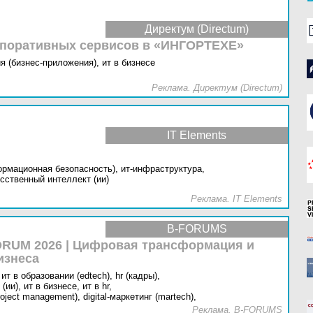
Директум (Directum)
рпоративных сервисов в «ИНГОРТЕХЕ»
я (бизнес-приложения),
ит в бизнесе
Реклама. Директум (Directum)
IT Elements
ормационная безопасность),
ит-инфраструктура,
сственный интеллект (ии)
Реклама. IT Elements
B-FORUMS
RUM 2026 | Цифровая трансформация и
изнеса
ит в образовании (edtech),
hr (кадры),
(ии),
ит в бизнесе,
ит в hr,
oject management),
digital-маркетинг (martech),
Реклама. B-FORUMS