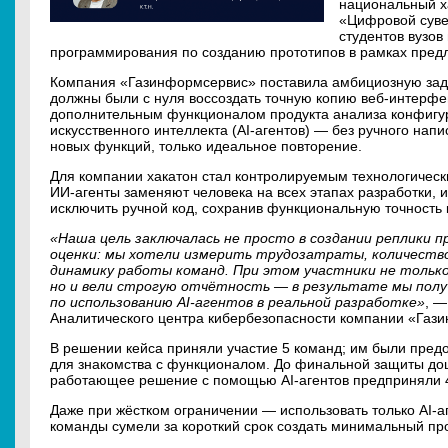
национальный х
«Цифровой суве
студентов вузов
программирования по созданию прототипов в рамках пред
Компания «Газинформсервис» поставила амбициозную зада
должны были с нуля воссоздать точную копию веб-интерфе
дополнительным функционалом продукта анализа конфигур
искусственного интеллекта (AI-агентов) — без ручного нап
новых функций, только идеальное повторение.
Для компании хакатон стал контролируемым технологическ
ИИ-агенты заменяют человека на всех этапах разработки, 
исключить ручной код, сохранив функциональную точность 
«Наша цель заключалась не просто в создании реплики п
оценки: мы хотели измерить трудозатраты, количество
динамику работы команд. При этом участники не тольк
но и вели строгую отчётность — в результате мы пол
по использованию AI-агентов в реальной разработке»
, —
Аналитического центра кибербезопасности компании «Га
В решении кейса приняли участие 5 команд; им были пред
для знакомства с функционалом. До финальной защиты дош
работающее решение с помощью AI-агентов предприняли 4
Даже при жёстком ограничении — использовать только AI-а
команды сумели за короткий срок создать минимальный про