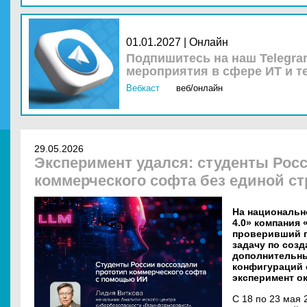
01.01.2027 | Онлайн
Подпишитесь на наш Telegra
мероприятия в сфере ИТ и т
Вебкаст
веб/онлайн
29.05.2026
Эксперимент удался: студенты Рос
коммерческого софта без единой ст
На национальн
4.0» компания
проверивший г
задачу по соз
дополнительны
конфигураций 
эксперимент о
С 18 по 23 мая