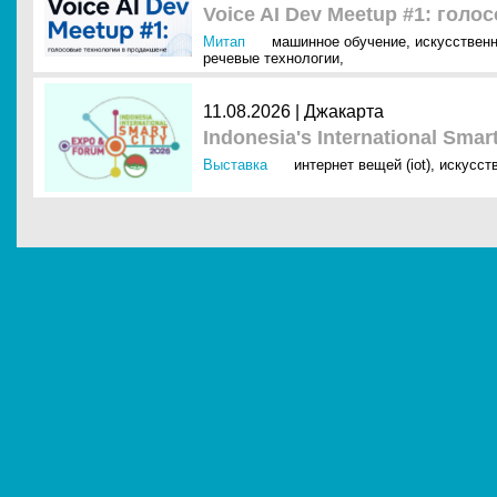
Voice AI Dev Meetup #1: гол
Митап
машинное обучение
,
искусственн
речевые технологии
,
11.08.2026 | Джакарта
Indonesia's International Sma
Выставка
интернет вещей (iot)
,
искусст