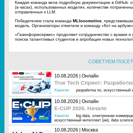
Каждая команда вела подробную документацию в GitHub: от
(в часах), использованных моделях, количестве потраченных
отправленных к LLM.
Победителем стала команда
MLlocomotive
, представивша
модель. Организаторы отметили и команду «Кот на арбузе»
«Газинформсервис» продолжит сотрудничество с вузами и 
поиска талантливых студентов и апробации новых технолог
СОВЕТУЕМ ПОСЕ
10.08.2026 | Онлайн
True Tech Спринт: Разработк
Хакатон
разработка по
,
искусственный и
10.08.2026 | Онлайн
E-CUP 2026. Начало
Хакатон
big data
,
электронная коммерци
искусственный интеллект (ии)
,
data science
10.08.2026 | Москва