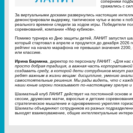
соперники подб
сражались с си
За виртуальными досками развернулись настоящие интелл
демонстрировали выдержку, тактическое чутье и волю к по
реального времени следили за ходом игры. Победители по
соревнований, компании «Мир кубиков».
Помимо турнира ко Дню защиты детей, ЛАНИТ запустил ша
который стартовал в апреле и продлится до декабря 2026
рейтинг на начало марафона не превышал значения 2200, с
или классике.
Ирина Бармина
, директор по персоналу ЛАНИТ: «
Для нас
просто добрая традиция, а важная часть корпоративно
создавать среду, в которой дети сотрудников могут р
ребят важным в жизни вещам: дисциплине, умению анал
самостоятельные решения. Мы рады видеть, что с кажд
наши юные игроки показывают по-настоящему зрелую и 
Шахматный клуб ЛАНИТ действует на постоянной основе и
сессии, дружеские матчи, взрослые и детские соревнования
стратегическое мышление и одновременно укрепляя горизо
Шахматы объединяют сотрудников из разных подразделений
выходят взаимоуважение, общие интеллектуальные интерес