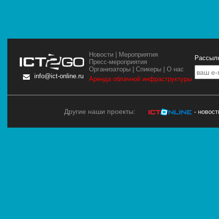
Новости
|
Мероприятия
Рассылк
Пресс-мероприятия
Организаторы
|
Спикеры
|
О нас
info@ict-online.ru
Аренда облачной инфраструктуры
Другие наши проекты:
- новос