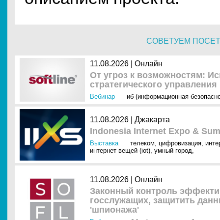
СОВЕТУЕМ ПОСЕ
11.08.2026 | Онлайн
От угроз к возможностям: И
стратегического управления
Вебинар
иб (информационная безопасно
11.08.2026 | Джакарта
Indonesia Internet Expo & Sum
Выставка
телеком
,
цифровизация
,
инте
интернет вещей (iot)
,
умный город
,
11.08.2026 | Онлайн
Законный контроль эффектив
госслужащих, защитить данн
'шпионажа'