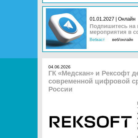
01.01.2027 | Онлайн
Подпишитесь на 
мероприятия в с
Вебкаст
веб/онлайн
04.06.2026
ГК «Медскан» и Рексофт д
современной цифровой с
России