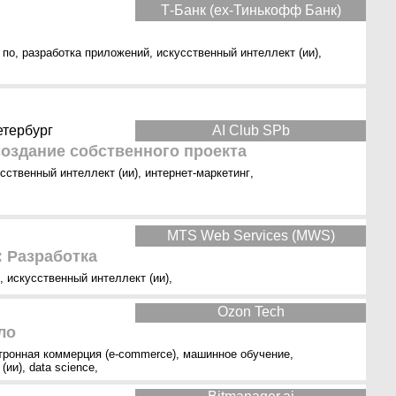
Т-Банк (ex-Тинькофф Банк)
 по
,
разработка приложений
,
искусственный интеллект (ии)
,
етербург
AI Club SPb
оздание собственного проекта
сственный интеллект (ии)
,
интернет-маркетинг
,
MTS Web Services (MWS)
: Разработка
,
искусственный интеллект (ии)
,
Ozon Tech
ло
тронная коммерция (e-commerce)
,
машинное обучение
,
(ии)
,
data science
,