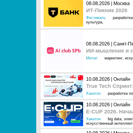
08.08.2026 | Москва
ИТ-Пикник 2026
Фестиваль
разработка
культура
,
08.08.2026 | Санкт-П
ИИ-мышление и с
Митап
маркетинг
,
иску
10.08.2026 | Онлайн
True Tech Спринт
Хакатон
разработка по
10.08.2026 | Онлайн
E-CUP 2026. Нача
Хакатон
big data
,
элек
искусственный интеллект 