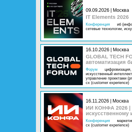
09.09.2026 | Москва
IT Elements 2026
Конференция
иб (инф
сетевые технологии,
иску
16.10.2026 | Москва
GLOBAL TECH FO
автоматизация б
Форум
цифровизация,
искусственный интеллект 
управление проектами (pr
cx (customer experience)
16.11.2026 | Москва
ИИ КОНФА 2026 |
искусственному 
Конференция
маркетин
cx (customer experience)