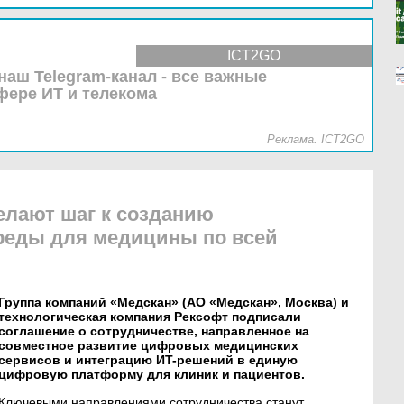
ICT2GO
наш Telegram-канал - все важные
фере ИТ и телекома
Реклама. ICT2GO
елают шаг к созданию
реды для медицины по всей
Группа компаний «Медскан» (АО «Медскан», Москва) и
технологическая компания Рексофт подписали
соглашение о сотрудничестве, направленное на
совместное развитие цифровых медицинских
сервисов и интеграцию ИT-решений в единую
цифровую платформу для клиник и пациентов.
Ключевыми направлениями сотрудничества станут