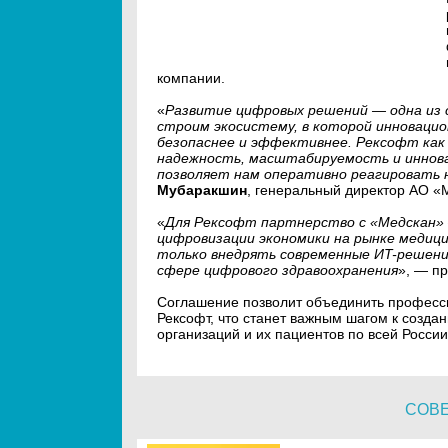
компании.
«
Развитие цифровых решений — одна из 
строим экосистему, в которой инновацио
безопаснее и эффективнее. Рексофт как
надежность, масштабируемость и иннов
позволяет нам оперативно реагировать н
Мубаракшин
, генеральный директор АО «
«
Для Рексофт партнерство с «Медскан»
цифровизации экономики на рынке медиц
только внедрять современные ИT-решени
сфере цифрового здравоохранения
», — п
Соглашение позволит объединить професси
Рексофт, что станет важным шагом к созд
организаций и их пациентов по всей России
СОВ