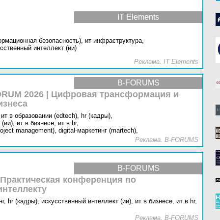
IT Elements
ормационная безопасность),
ит-инфраструктура,
сственный интеллект (ии)
Реклама. IT Elements
B-FORUMS
RUM 2026 | Цифровая трансформация и
изнеса
ит в образовании (edtech),
hr (кадры),
(ии),
ит в бизнесе,
ит в hr,
oject management),
digital-маркетинг (martech),
Реклама. B-FORUMS
B-FORUMS
 Практическая конференция по
интеллекту
г,
hr (кадры),
искусственный интеллект (ии),
ит в бизнесе,
ит в hr,
Реклама. B-FORUMS