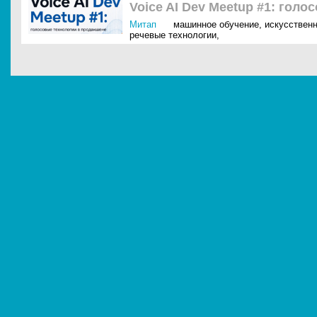
Voice AI Dev Meetup #1: гол
Митап
машинное обучение
,
искусственн
речевые технологии
,