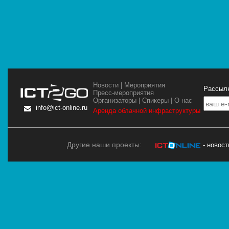
Новости
|
Мероприятия
Рассылк
Пресс-мероприятия
Организаторы
|
Спикеры
|
О нас
info@ict-online.ru
Аренда облачной инфраструктуры
Другие наши проекты:
- новос