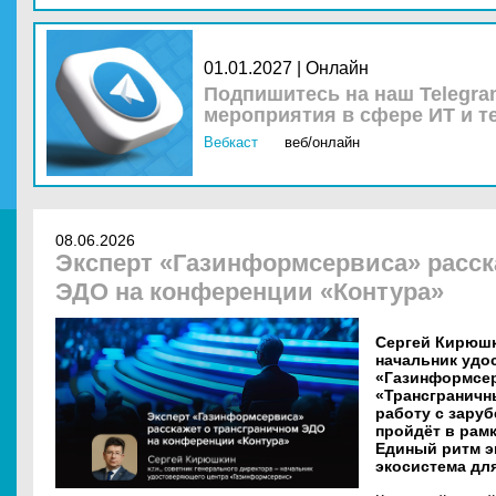
01.01.2027 | Онлайн
Подпишитесь на наш Telegra
мероприятия в сфере ИТ и т
Вебкаст
веб/онлайн
08.06.2026
Эксперт «Газинформсервиса» расск
ЭДО на конференции «Контура»
Сергей Кирюшк
начальник удо
«Газинформсер
«Трансграничн
работу с зару
пройдёт в рам
Единый ритм э
экосистема для