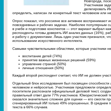
Новгорода, посе
Участникам зад
делегировать ИИ
определить, написан ли конкретный текст человеком или н
Опрос показал, что россияне все активнее воспринимают и
повседневных и рабочих задачах. Наиболее популярным с
в учебе и подготовке конспектов — этот вариант выбрал ка
респонденты готовы доверять ИИ анализ данных (16%), раб
и работу с документами. Лишь один участник признался, чт
использовании искусственного интеллекта.
Самыми чувствительными областями, которые участники не 
воспитание детей (74%)
принятие важных жизненных решений (59%)
управление страной (50%)
личные отношения (50%)
Каждый второй респондент считает, что ИИ не должен учас
Отдельный блок исследования был посвящен способности 
человеком и нейросетью. Участникам предложили определит
посетители распознали официальный деловой текст, созда
правильный ответ дали 77% участников. Юмористический т
оказался значительно сложнее для оценки — его смогли п
сгенерированный ИИ только 49% опрошенных. В среднем п
текста в 66% случаев.