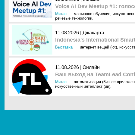
Voice AI Dev Meetup #1: гол
Митап
машинное обучение
,
искусственн
речевые технологии
,
11.08.2026 | Джакарта
Indonesia's International Sma
Выставка
интернет вещей (iot)
,
искусст
11.08.2026 | Онлайн
Ваш выход на TeamLead Conf
Митап
автоматизация (бизнес-приложен
искусственный интеллект (ии)
,