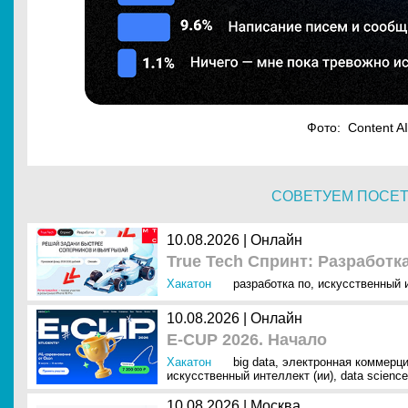
Фото: Content AI
СОВЕТУЕМ ПОСЕ
10.08.2026 | Онлайн
True Tech Спринт: Разработк
Хакатон
разработка по
,
искусственный и
10.08.2026 | Онлайн
E-CUP 2026. Начало
Хакатон
big data
,
электронная коммерци
искусственный интеллект (ии)
,
data science
10.08.2026 | Москва