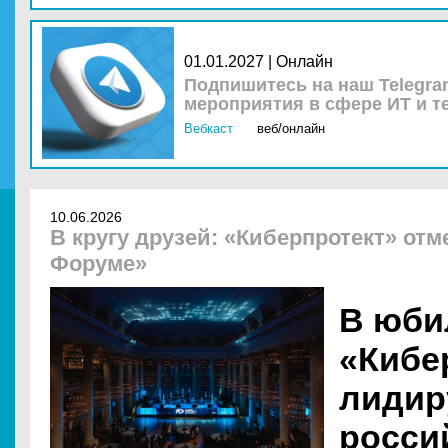
01.01.2027 | Онлайн
Подпишитесь на наш Telegra
мероприятия в сфере ИТ и т
Вебкаст
веб/онлайн
10.06.2026
В кругу друзей: «Киберпротект» отм
Форуме»
В юби
«Кибе
лиди
росси