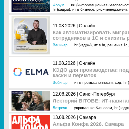
Форум
иб (информационная безопаснос
hr (кадры)
,
ит в бизнесе
,
риск-менеджмент
,
11.08.2026 | Онлайн
Как автоматизировать мигр
сотрудников в 1С и снизить
Вебинар
hr (кадры)
,
ит в hr
,
решения 1с
,
11.08.2026 | Онлайн
КЭДО для производства: под
каски и перчаток
Вебинар
ит в промышленности
,
сэд
,
hr 
12.08.2026 | Санкт-Петербург
Лекторий BITOBE: ИТ-навига
Встреча
управление бизнесом
,
hr (кадр
13.08.2026 | Самара
Альфа Конфа 2026. Самара