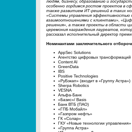
людям, бизнесу, образованию и госуда
особенно гордимся ростом проектов в сф
также развитием ИТ-решений в таких ном
«Системы управления эффективностью п
взаимоотношениями с клиентами», «Циф
решения», а также проекты в области ци
церемония награждения лауреатов, кото
рассказал исполнительный директор прем
Номинантами заключительного отборочн
AppSec Solutions
Агентство цифровых трансформаций A
Content AI
GreenData
IBS
Positive Technologies
«РуБэкап» (входит в «Группу Астра»)
Sherpa Robotics
VESNA
Альфа-Банк
«Базис»/ Basis
Банк ВТБ (ПАО)
«ГПБ Мобайл»
«Газпром нефть»
ГК «Солар»
ГКУ «Новые технологии управления»
«Группа Астра»