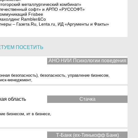
огорский металлургический комбинат»
Отечественный софт» и АРПО «РУССОФТ»
оммуникаций Frisbee
иахолдинг Rambler&Co
ры – Газета.Ru, Lenta.ru, ИД «Аргументы и Факты»
ЕТУЕМ ПОСЕТИТЬ
АНО НИИ Психологии поведения
онная безопасность)
,
безопасность
,
управление бизнесом
,
риск-менеджмент
,
кая область
Стачка
ние бизнесом
,
ит в бизнесе
,
Т-Банк (ex-Тинькофф Банк)