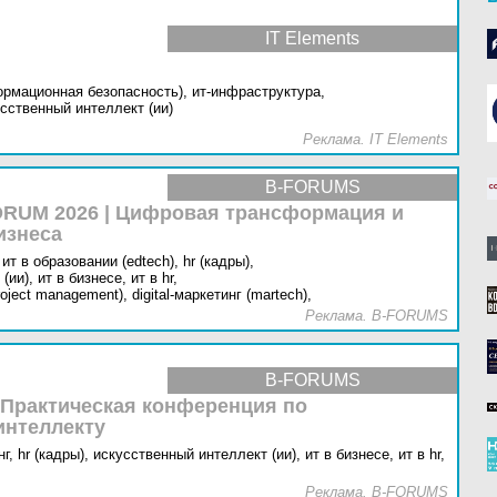
IT Elements
ормационная безопасность),
ит-инфраструктура,
сственный интеллект (ии)
Реклама. IT Elements
B-FORUMS
RUM 2026 | Цифровая трансформация и
изнеса
ит в образовании (edtech),
hr (кадры),
(ии),
ит в бизнесе,
ит в hr,
oject management),
digital-маркетинг (martech),
Реклама. B-FORUMS
B-FORUMS
 Практическая конференция по
интеллекту
г,
hr (кадры),
искусственный интеллект (ии),
ит в бизнесе,
ит в hr,
Реклама. B-FORUMS