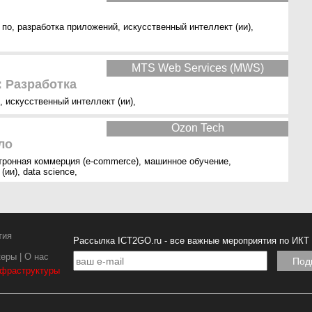
 по
,
разработка приложений
,
искусственный интеллект (ии)
,
MTS Web Services (MWS)
: Разработка
,
искусственный интеллект (ии)
,
Ozon Tech
ло
тронная коммерция (e-commerce)
,
машинное обучение
,
(ии)
,
data science
,
тия
Рассылка ICT2GO.ru - все важные мероприятия по ИКТ
керы
|
О нас
нфраструктуры