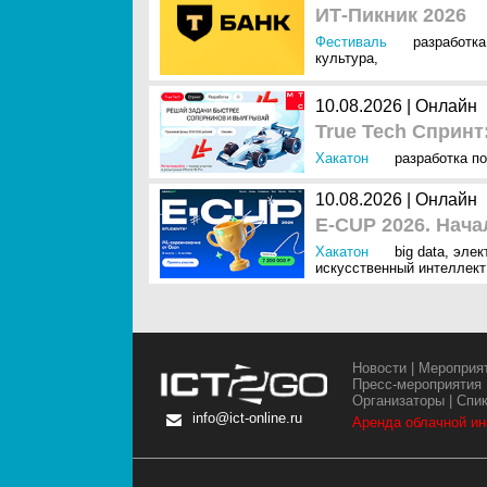
ИТ-Пикник 2026
Фестиваль
разработка
культура
,
10.08.2026 | Онлайн
True Tech Спринт
Хакатон
разработка по
10.08.2026 | Онлайн
E-CUP 2026. Нача
Хакатон
big data
,
элек
искусственный интеллект 
Новости
|
Мероприя
Пресс-мероприятия
Организаторы
|
Спи
info@ict-online.ru
Аренда облачной и