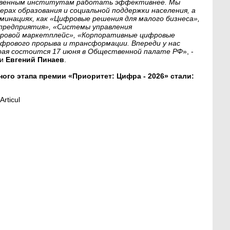
рственным институтам работать эффективнее. Мы
ерах образования и социальной поддержки населения, а
инациях, как «Цифровые решения для малого бизнеса»,
редприятия», «Системы управления
ровой маркетплейс», «Корпоративные цифровые
фрового прорыва и трансформации. Впереди у нас
рая состоится 17 июня в Общественной палате РФ
», -
ии
Евгений Пинаев
.
ого этапа премии «Приоритет: Цифра - 2026» стали:
rticul