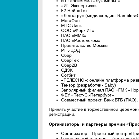
ИТ-экосистема «Лукоморье»
«ИТ-Экспертиза»
К2 НейроТех
«Лента.ру» (медиахолдинг Rambler&
МегаФон
МТС Линк
ООО «Форк ИТ»
ПАО «ММК»
ПАО «Ростелеком»
Правительство Москвы
РТК-ЦОД
Сбер
СберТех
Cбер2B
СДЭК
Сотбит
«ТЕЛЕСНО»: онлайн платформа разв
Тензор (разработчик Saby)
Заполярный филиал ПАО «ГМК «Нори
ФБУ «Тест-С.-Петербург»
Совместный проект: Банк ВТБ (ПАО),
Принять участие в торжественной церемон
регистрации.
Организаторы и партнеры премии «Прио
Организатор – Проектный центр «При
Генеральный партнер – Компания «Н