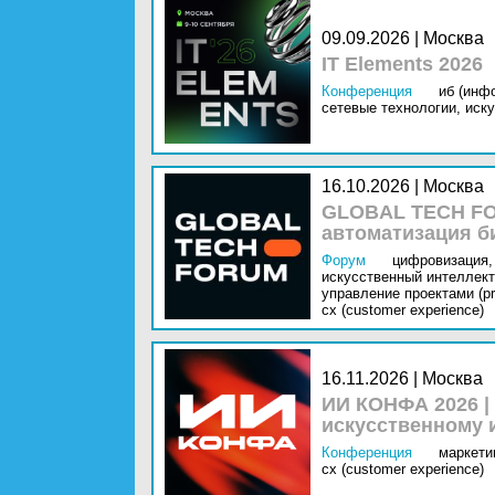
09.09.2026 | Москва
IT Elements 2026
Конференция
иб (инф
сетевые технологии,
иску
16.10.2026 | Москва
GLOBAL TECH FO
автоматизация б
Форум
цифровизация,
искусственный интеллект 
управление проектами (pr
cx (customer experience)
16.11.2026 | Москва
ИИ КОНФА 2026 |
искусственному 
Конференция
маркетин
cx (customer experience)