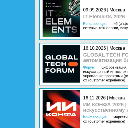
09.09.2026 | Москва
IT Elements 2026
Конференция
иб (инф
сетевые технологии,
иску
16.10.2026 | Москва
GLOBAL TECH FO
автоматизация б
Форум
цифровизация,
искусственный интеллект 
управление проектами (pr
cx (customer experience)
16.11.2026 | Москва
ИИ КОНФА 2026 |
искусственному 
Конференция
маркетин
cx (customer experience)