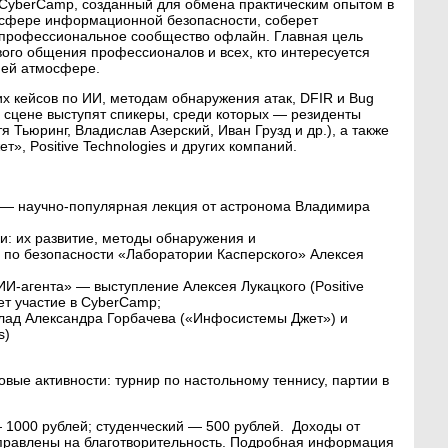
CyberCamp, созданный для обмена практическим опытом в
сфере информационной безопасности, соберет
профессиональное сообщество офлайн. Главная цель
ого общения профессионалов и всех, кто интересуется
ней атмосфере.
их кейсов по ИИ, методам обнаружения атак, DFIR и Bug
На сцене выступят спикеры, среди которых — резиденты
я Тьюринг, Владислав Азерский, Иван Грузд и др.), а также
», Positive Technologies и других компаний.
— научно-популярная лекция от астронома Владимира
: их развитие, методы обнаружения и
 по безопасности «Лаборатории Касперского» Алексея
 ИИ-агента» — выступление Алексея Лукацкого (Positive
ет участие в CyberCamp;
ад Александра Горбачева («Инфосистемы Джет») и
s)
вые активности: турнир по настольному теннису, партии в
 1000 рублей; студенческий — 500 рублей. Доходы от
правлены на благотворительность. Подробная информация