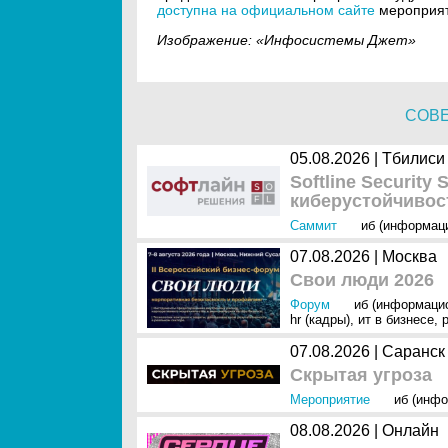
доступна на официальном сайте
мероприят
Изображение: «Инфосистемы Джет»
СОВ
05.08.2026 | Тбилиси
Softline Security
киберустойчивос
Саммит
иб (информац
07.08.2026 | Москва
Свои люди 2026
Форум
иб (информаци
hr (кадры)
,
ит в бизнесе
,
07.08.2026 | Саранск
Скрытая угроза
Мероприятие
иб (инфо
08.08.2026 | Онлайн