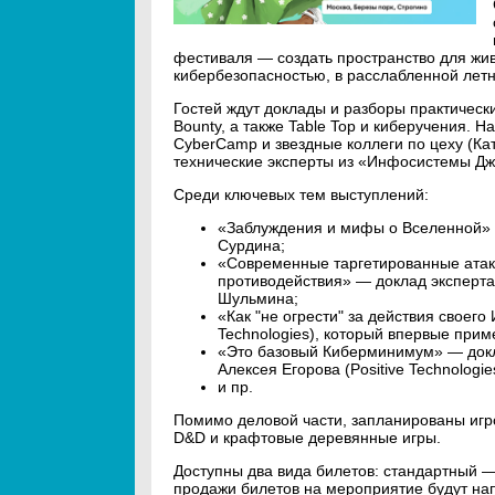
фестиваля — создать пространство для жив
кибербезопасностью, в расслабленной лет
Гостей ждут доклады и разборы практическ
Bounty, а также Table Top и киберучения. 
CyberCamp и звездные коллеги по цеху (Кат
технические эксперты из «Инфосистемы Джет
Среди ключевых тем выступлений:
«Заблуждения и мифы о Вселенной» 
Сурдина;
«Современные таргетированные атаки
противодействия» — доклад эксперта
Шульмина;
«Как "не огрести" за действия своего
Technologies), который впервые прим
«Это базовый Киберминимум» — докл
Алексея Егорова (Positive Technologie
и пр.
Помимо деловой части, запланированы игро
D&D и крафтовые деревянные игры.
Доступны два вида билетов: стандартный —
продажи билетов на мероприятие будут на