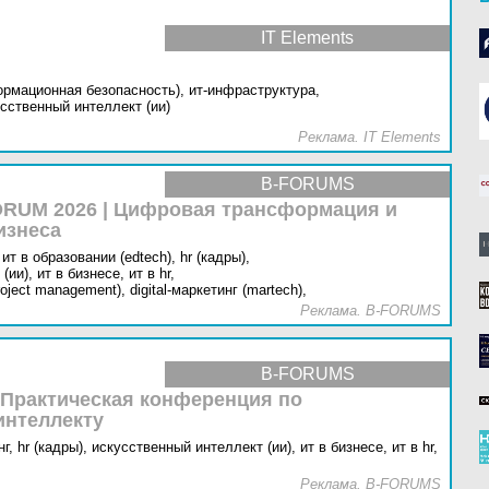
IT Elements
ормационная безопасность),
ит-инфраструктура,
сственный интеллект (ии)
Реклама. IT Elements
B-FORUMS
RUM 2026 | Цифровая трансформация и
изнеса
ит в образовании (edtech),
hr (кадры),
(ии),
ит в бизнесе,
ит в hr,
oject management),
digital-маркетинг (martech),
Реклама. B-FORUMS
B-FORUMS
 Практическая конференция по
интеллекту
г,
hr (кадры),
искусственный интеллект (ии),
ит в бизнесе,
ит в hr,
Реклама. B-FORUMS