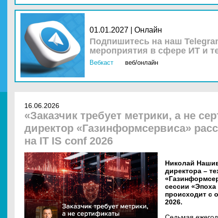
01.01.2027 | Онлайн
Подпишитесь на наш Telegra
мероприятия в сфере ИТ и т
Вебкаст
веб/онлайн
16.06.2026
«Заказчик требует метрики, а не с
директор «Газинформсервиса» расс
на IT IS conf 2026
Николай Нашив
директора – т
«Газинформсер
сессии «Эпоха 
происходит с о
2026.
Седьмая ежегод