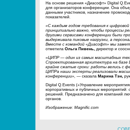
На основе решения «Диасофт» Digital Q.E
для организаторов конференции. Она объе
данными участников, назначение промокодо
показателей.
«С каждым годом требования к цифровой
принципиально важно, чтобы процессы р
другими сервисами конференции были пр
выдерживала пиковые нагрузки, а персон
Вместе с командой «Диасофт» мы заметн
отметила
Ольга Пивень,
директор и соосн
«ЦИПР — один из самых масштабных техн
Спроектированная архитектура на базе Di
крайне сжатые сроки: работы велись с ф
ЦИПРа наши эксперты реализовали масш
конференции»,
— сказала
Марина Тэн,
рук
Digital Q.Events («Управление мероприят
корпоративных и публичных мероприятий: о
решений. Предназначено для компаний люб
органов.
Изображение: Magnific.com
СОВ