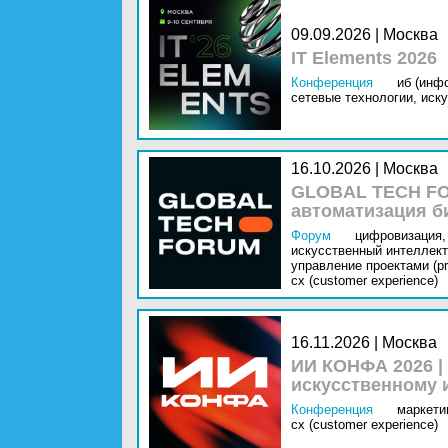
09.09.2026 | Москва
IT Elements 2026
Конференция
иб (инф
сетевые технологии,
иску
16.10.2026 | Москва
GLOBAL TECH FO
автоматизация б
Форум
цифровизация,
искусственный интеллект 
управление проектами (pr
cx (customer experience)
16.11.2026 | Москва
ИИ КОНФА 2026 |
искусственному 
Конференция
маркетин
cx (customer experience)