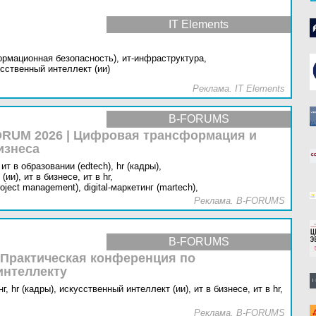
IT Elements
ормационная безопасность),
ит-инфраструктура,
сственный интеллект (ии)
Реклама. IT Elements
B-FORUMS
RUM 2026 | Цифровая трансформация и
изнеса
ит в образовании (edtech),
hr (кадры),
(ии),
ит в бизнесе,
ит в hr,
oject management),
digital-маркетинг (martech),
Реклама. B-FORUMS
B-FORUMS
 Практическая конференция по
интеллекту
г,
hr (кадры),
искусственный интеллект (ии),
ит в бизнесе,
ит в hr,
Реклама. B-FORUMS