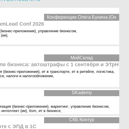
Конференции Олега Бунина (Он
amLead Conf 2026
(бизнес-приложения)
,
управление бизнесом
,
(ии)
,
МойСклад
ля бизнеса: автоштрафы с 1 сентября и ЭТрН
я (бизнес-приложения)
,
ит в транспорте
,
ит в ритейле
,
логистика
,
есе
,
налоги и налогообложение
,
SKademy
изация (бизнес-приложения)
,
маркетинг
,
управление бизнесом
,
 интеллект (ии)
,
itsm
,
ит в бизнесе
,
СКБ Контур
те с ЭПД в 1С