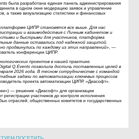
vents была разработана единая панель администрирования
динила в одном окне модерацию заявок и управление
в, а также визуализацию статистики и финансовых
 платформе ЦИПР становятся все выше. Для нас
егистрации и взаимодействия с Личным кабинетом и
остыми и быстрыми для участников, платформа
альные данные оставались под надежной защитой.
о продвинулись по каждому из этих направлений»,
—
ователь конференции ЦИПР.
ологических проектов в нашей практике.
gital Q.Events позволила достичь поставленных целей в
евраля 2026 года. В тесном сотрудничестве с командой
табные задачи по автоматизации ключевых процессов
оводитель проекта автоматизации ЦИПР, «Диасофт».
иями») — решение «Диасофт» для организации
т регистрации участников до контроля исполнения
ых отраслей, общественных комитетов и государственных
ЕТУЕМ ПОСЕТИТЬ