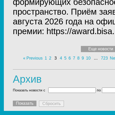
формирующих безопасно
пространство. Приём заяв
августа 2026 года на оф
премии: https://award.bisa.
Еще новости
« Previous
1
2
3
4
5
6
7
8
9
10
…
723
Ne
Архив
Показать новости c
по
Сбросить