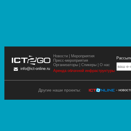
Новости
|
Мероприятия
Рассылк
Пресс-мероприятия
Организаторы
|
Спикеры
|
О нас
info@ict-online.ru
Аренда облачной инфраструктуры
Другие наши проекты:
- новос