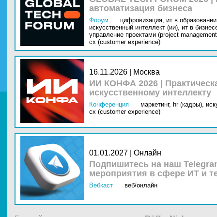
автоматизация бизнеса
Форум
цифровизация,
ит в образовании 
искусственный интеллект (ии),
ит в бизнес
управление проектами (project management
cx (customer experience)
16.11.2026 | Москва
ИИ КОНФА 2026 | Практическ
искусственному интеллекту
Конференция
маркетинг,
hr (кадры),
иск
cx (customer experience)
01.01.2027 | Онлайн
Подпишитесь на наш Telegra
мероприятия в сфере ИТ и т
Вебкаст
веб/онлайн