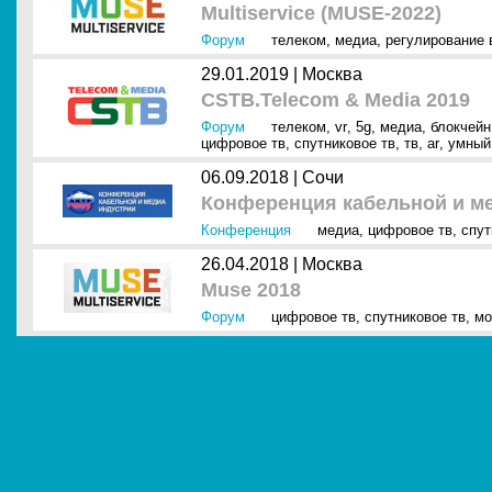
Multiservice (MUSE-2022)
Форум
телеком
,
медиа
,
регулирование 
29.01.2019 |
Москва
CSTB.Telecom & Media 2019
Форум
телеком
,
vr
,
5g
,
медиа
,
блокчейн
цифровое тв
,
спутниковое тв
,
тв
,
ar
,
умный
06.09.2018 |
Сочи
Конференция кабельной и ме
Конференция
медиа
,
цифровое тв
,
спут
26.04.2018 |
Москва
Muse 2018
Форум
цифровое тв
,
спутниковое тв
,
мо