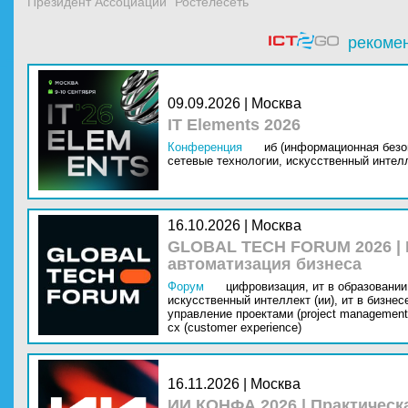
Президент Ассоциации "Ростелесеть"
рекоме
09.09.2026 | Москва
IT Elements 2026
Конференция
иб (информационная безо
сетевые технологии,
искусственный интелл
16.10.2026 | Москва
GLOBAL TECH FORUM 2026 |
автоматизация бизнеса
Форум
цифровизация,
ит в образовании 
искусственный интеллект (ии),
ит в бизнес
управление проектами (project management
cx (customer experience)
16.11.2026 | Москва
ИИ КОНФА 2026 | Практическ