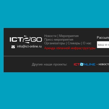
Новости
|
Мероприятия
Рассылк
Пресс-мероприятия
Организаторы
|
Спикеры
|
О нас
info@ict-online.ru
Аренда облачной инфраструктуры
Другие наши проекты:
- новос