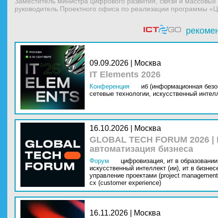
Заместитель министра цифрового развития, связи и массовы
руководитель Проектного офиса по реализации программы «
рекоме
09.09.2026 | Москва
IT Elements 2026
Конференция
иб (информационная безо
сетевые технологии,
искусственный интелл
16.10.2026 | Москва
GLOBAL TECH FORUM 2026 |
автоматизация бизнеса
Форум
цифровизация,
ит в образовании 
искусственный интеллект (ии),
ит в бизнес
управление проектами (project management
cx (customer experience)
16.11.2026 | Москва