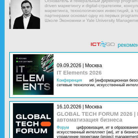
Основатель и генеральный директор program
driven маркетингу и digital-стратегиям, конс
маркетинга, технологических инвестиций, а та
партнерами основал одну из первых program
Школе Экономики и Yale University Manageme
рекоме
09.09.2026 | Москва
IT Elements 2026
Конференция
иб (информационная безо
сетевые технологии,
искусственный интелл
16.10.2026 | Москва
GLOBAL TECH FORUM 2026 |
автоматизация бизнеса
Форум
цифровизация,
ит в образовании 
искусственный интеллект (ии),
ит в бизнес
управление проектами (project management