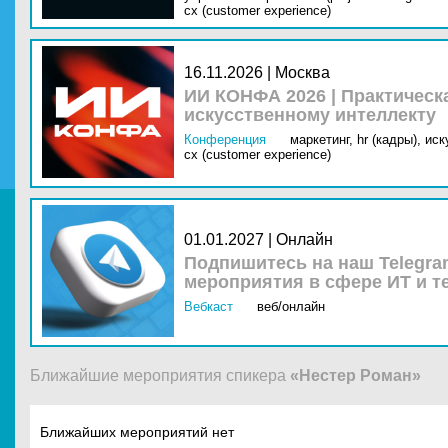
cx (customer experience)
16.11.2026 | Москва
ИИ КОНФА 2026 | Практическ
искусственному интеллекту
Конференция
маркетинг,
hr (кадры),
иск
cx (customer experience)
01.01.2027 | Онлайн
Подпишитесь на наш Telegra
мероприятия в сфере ИТ и т
Вебкаст
веб/онлайн
Ближайшие мероприятия спикера
«Нестер Роман»
Ближайших мероприятий нет