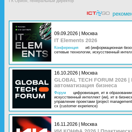
ГК Орион, генеральный директор
рекоме
09.09.2026 | Москва
IT Elements 2026
Конференция
иб (информационная безо
сетевые технологии,
искусственный интелл
16.10.2026 | Москва
GLOBAL TECH FORUM 2026 |
автоматизация бизнеса
Форум
цифровизация,
ит в образовании 
искусственный интеллект (ии),
ит в бизнес
управление проектами (project management
cx (customer experience)
16.11.2026 | Москва
ИИ КОНФА 2026 | Практическ