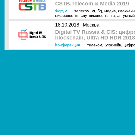
CSTB.Telecom & Media 2019
Форум
телеком
,
vr
,
5g
,
медиа
,
блокчейн
цифровое тв
,
спутниковое тв
,
тв
,
ar
,
умный
18.10.2018 |
Москва
Digital TV Russia & CIS: циф
blockchain, Ultra HD HDR 2018
Конференция
телеком
,
блокчейн
,
цифро