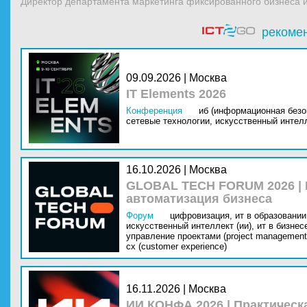
Директор департамента маркетинга фиксированного бизнеса 
рекоме
09.09.2026 | Москва
IT Elements 2026
Конференция
иб (информационная безо
сетевые технологии,
искусственный интелл
16.10.2026 | Москва
GLOBAL TECH FORUM 2026 |
автоматизация бизнеса
Форум
цифровизация,
ит в образовании 
искусственный интеллект (ии),
ит в бизнес
управление проектами (project management
cx (customer experience)
16.11.2026 | Москва
ИИ КОНФА 2026 | Практическ