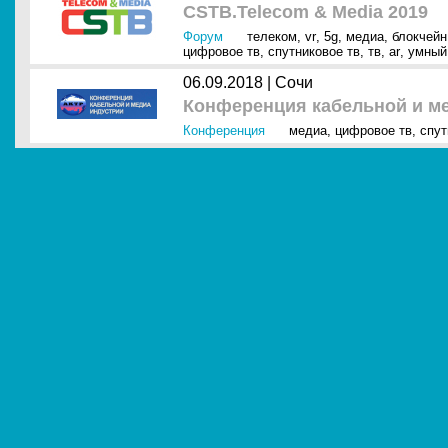
CSTB.Telecom & Media 2019
Форум
телеком
,
vr
,
5g
,
медиа
,
блокчейн
цифровое тв
,
спутниковое тв
,
тв
,
ar
,
умный
06.09.2018 |
Сочи
Конференция кабельной и ме
Конференция
медиа
,
цифровое тв
,
спут