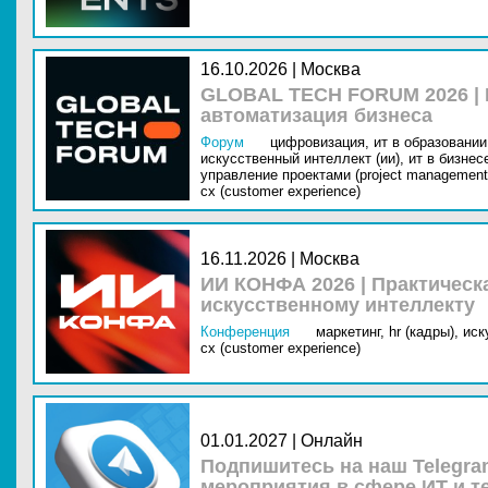
16.10.2026 | Москва
GLOBAL TECH FORUM 2026 |
автоматизация бизнеса
Форум
цифровизация,
ит в образовании 
искусственный интеллект (ии),
ит в бизнес
управление проектами (project management
cx (customer experience)
16.11.2026 | Москва
ИИ КОНФА 2026 | Практическ
искусственному интеллекту
Конференция
маркетинг,
hr (кадры),
иск
cx (customer experience)
01.01.2027 | Онлайн
Подпишитесь на наш Telegra
мероприятия в сфере ИТ и т