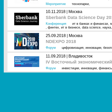
Мероприятие
технопарки
,
10.11.2018 |
Москва
Sberbank Data Science Day 20
Конференция
ит в банках и финансах
,
,
финтех
,
ит в бизнесе
,
data science
,
наука
,
25.09.2018 |
Москва
NDEXPO 2018
Форум
цифровизация
,
инновации
,
безоп
11.09.2018 |
Владивосток
IV Восточный экономически
Форум
инвестиции
,
инновации
,
финанс