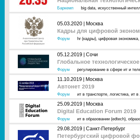
Национальная технологическ
Баркемп
big data
,
искусственный интелл
05.03.2020 |
Москва
Кадры для цифровой экономи
Форум
hr (кадры)
,
цифровая экономика
05.12.2019 |
Сочи
Глобальное технологическое
Форум
регулирование в сфере ит и тел
11.10.2019 |
Москва
Автонет 2019
Форум
ит в транспорте
,
логистика
,
ит в
25.09.2019 |
Москва
Digital Education Forum 2019
Форум
ит в образовании (edtech)
,
образ
29.08.2019 |
Санкт-Петербург
Петербургский цифровой фо