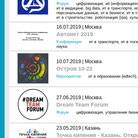
Форум
цифровизация
,
иб (информацион
ит в медицине
,
big data
,
ит в транспорте
,
и
персональные данные
,
ит в бизнесе
,
ит в т
ит в строительстве
,
роботизация (rpa)
,
куль
16.07.2019 |
Москва
Автонет 2019
Конференция
ит в транспорте
,
ит в лог
наука
,
10.07.2019 |
Москва
Остров 10-22
Мероприятие
ит в образовании (edtech)
27.06.2019 |
Москва
Dream Team Forum
Форум
цифровизация
,
управление бизн
23.05.2019 |
Казань
Точка кипения - Казань. Отк