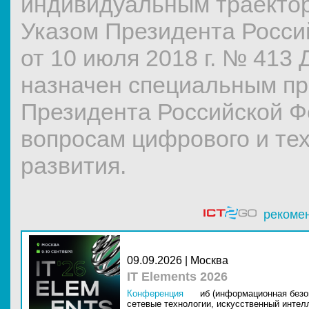
индивидуальным траектор
Указом Президента Росси
от 10 июля 2018 г. № 413 
назначен специальным п
Президента Российской Ф
вопросам цифрового и те
развития.
рекоме
09.09.2026 | Москва
IT Elements 2026
Конференция
иб (информационная безо
сетевые технологии,
искусственный интелл