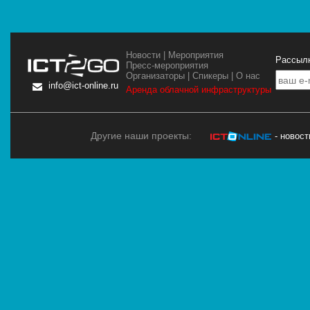
Новости
|
Мероприятия
Рассылк
Пресс-мероприятия
Организаторы
|
Спикеры
|
О нас
info@ict-online.ru
Аренда облачной инфраструктуры
Другие наши проекты:
- новос