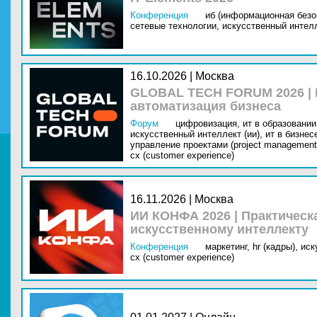
Конференция
иб (информационная безо
сетевые технологии,
искусственный интелл
16.10.2026 | Москва
GLOBAL TECH FORUM 2026 |
автоматизация бизнеса
Форум
цифровизация,
ит в образовании 
искусственный интеллект (ии),
ит в бизнес
управление проектами (project management
cx (customer experience)
16.11.2026 | Москва
ИИ КОНФА 2026 | Практическ
искусственному интеллекту
Конференция
маркетинг,
hr (кадры),
иск
cx (customer experience)