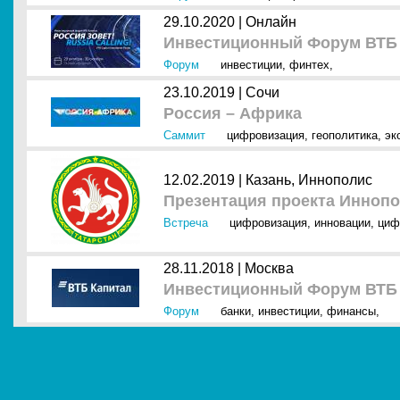
29.10.2020 |
Онлайн
Инвестиционный Форум ВТБ К
Форум
инвестиции
,
финтех
,
23.10.2019 |
Сочи
Россия – Африка
Саммит
цифровизация
,
геополитика
,
эк
12.02.2019 |
Казань, Иннополис
Презентация проекта Инноп
Встреча
цифровизация
,
инновации
,
циф
28.11.2018 |
Москва
Инвестиционный Форум ВТБ К
Форум
банки
,
инвестиции
,
финансы
,