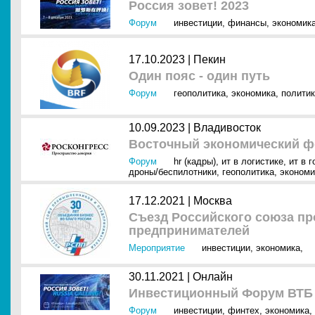
Россия зовет! 2023
Форум
инвестиции
,
финансы
,
экономик
17.10.2023 |
Пекин
Один пояс - один путь
Форум
геополитика
,
экономика
,
полити
10.09.2023 |
Владивосток
Восточный экономический ф
Форум
hr (кадры)
,
ит в логистике
,
ит в 
дроны/беспилотники
,
геополитика
,
экономи
17.12.2021 |
Москва
Съезд Российского союза п
предпринимателей
Мероприятие
инвестиции
,
экономика
,
30.11.2021 |
Онлайн
Инвестиционный Форум ВТБ К
Форум
инвестиции
,
финтех
,
экономика
,