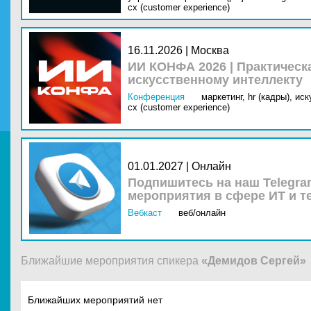
cx (customer experience)
16.11.2026 | Москва
ИИ КОНФА 2026 | Практическ
искусственному интеллекту
Конференция
маркетинг,
hr (кадры),
иск
cx (customer experience)
01.01.2027 | Онлайн
Подпишитесь на наш Telegra
мероприятия в сфере ИТ и т
Вебкаст
веб/онлайн
Ближайшие мероприятия спикера
«Демидов Сергей»
Ближайших мероприятий нет