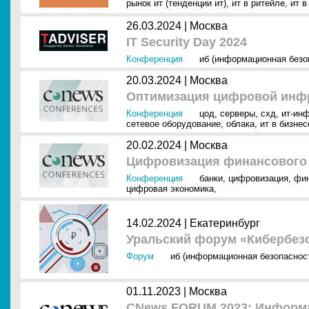
рынок ит (тенденции ит)
,
ит в ритейле
,
ит в
26.03.2024 |
Москва
IT Security Day 2024
Конференция
иб (информационная безо
20.03.2024 |
Москва
Оптимизация цифровой инфр
Конференция
цод
,
серверы
,
схд
,
ит-ин
сетевое оборудование
,
облака
,
ит в бизнес
20.02.2024 |
Москва
Цифровизация финансового 
Конференция
банки
,
цифровизация
,
фи
цифровая экономика
,
14.02.2024 |
Екатеринбург
Уральский форум «Кибербезо
Форум
иб (информационная безопаснос
01.11.2023 |
Москва
CNews FORUM 2023: Информа