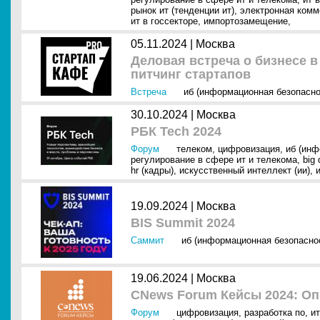
рынок ит (тенденции ит)
,
электронная комм
ит в госсекторе
,
импортозамещение
,
05.11.2024 |
Москва
Деловая встреча о бизнесе 
питчинг стартапов
Встреча
иб (информационная безопасно
30.10.2024 |
Москва
РБК Tech 2024
Форум
телеком
,
цифровизация
,
иб (инф
регулирование в сфере ит и телекома
,
big 
hr (кадры)
,
искусственный интеллект (ии)
,
19.09.2024 |
Москва
BIS Summit 2024
Саммит
иб (информационная безопасно
19.06.2024 |
Москва
CNews Forum Кейсы 2024: О
Форум
цифровизация
,
разработка по
,
и