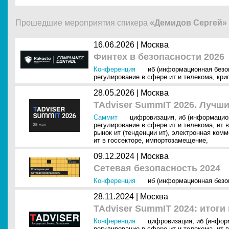
Прошедшие мероприятия спикера
«Демидов Сергей»
16.06.2026 |
Москва
Финтех в безопасности 2026
Конференция
иб (информационная безо
регулирование в сфере ит и телекома
,
кри
28.05.2026 |
Москва
TAdviser SummIT 2026. Лучши
Саммит
цифровизация
,
иб (информацио
регулирование в сфере ит и телекома
,
ит 
рынок ит (тенденции ит)
,
электронная комм
ит в госсекторе
,
импортозамещение
,
09.12.2024 |
Москва
Сетевая безопасность 2024
Конференция
иб (информационная безо
28.11.2024 |
Москва
TAdviser SummIT 2024: итоги
Конференция
цифровизация
,
иб (инфор
регулирование в сфере ит и телекома
,
ит 