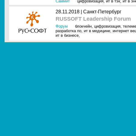
Саммит
цифровизация
,
ит в тэк
,
ит в эн
28.11.2018 |
Санкт-Петербург
RUSSOFT Leadership Forum
Форум
блокчейн
,
цифровизация
,
телем
разработка по
,
ит в медицине
,
интернет вещ
ит в бизнесе
,