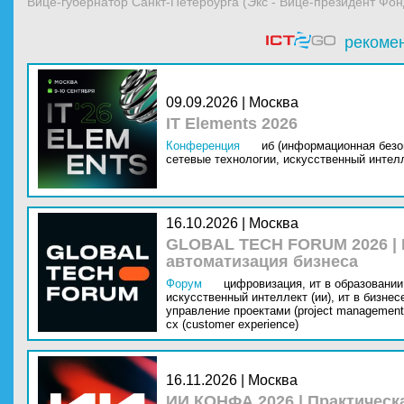
Вице-губернатор Санкт-Петербурга (Экс - Вице-президент Фон
рекоме
09.09.2026 | Москва
IT Elements 2026
Конференция
иб (информационная безо
сетевые технологии,
искусственный интелл
16.10.2026 | Москва
GLOBAL TECH FORUM 2026 |
автоматизация бизнеса
Форум
цифровизация,
ит в образовании 
искусственный интеллект (ии),
ит в бизнес
управление проектами (project management
cx (customer experience)
16.11.2026 | Москва
ИИ КОНФА 2026 | Практическ