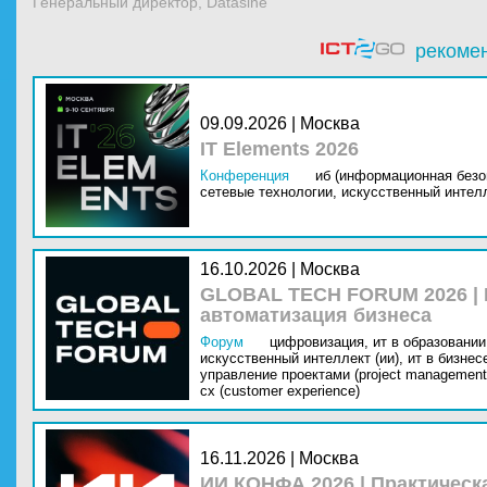
Генеральный директор, Datasine
рекоме
09.09.2026 | Москва
IT Elements 2026
Конференция
иб (информационная безо
сетевые технологии,
искусственный интелл
16.10.2026 | Москва
GLOBAL TECH FORUM 2026 |
автоматизация бизнеса
Форум
цифровизация,
ит в образовании 
искусственный интеллект (ии),
ит в бизнес
управление проектами (project management
cx (customer experience)
16.11.2026 | Москва
ИИ КОНФА 2026 | Практическ