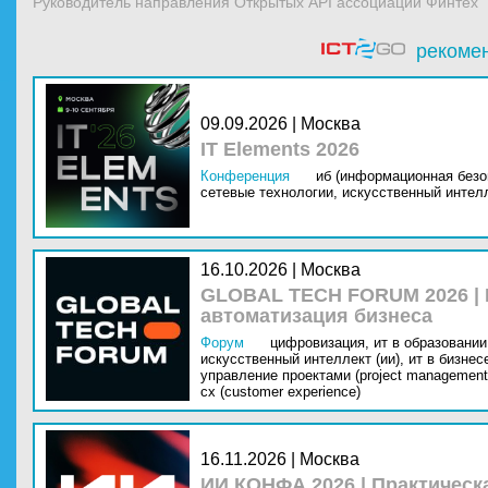
Руководитель направления Открытых API ассоциации Финтех
рекоме
09.09.2026 | Москва
IT Elements 2026
Конференция
иб (информационная безо
сетевые технологии,
искусственный интелл
16.10.2026 | Москва
GLOBAL TECH FORUM 2026 |
автоматизация бизнеса
Форум
цифровизация,
ит в образовании 
искусственный интеллект (ии),
ит в бизнес
управление проектами (project management
cx (customer experience)
16.11.2026 | Москва
ИИ КОНФА 2026 | Практическ