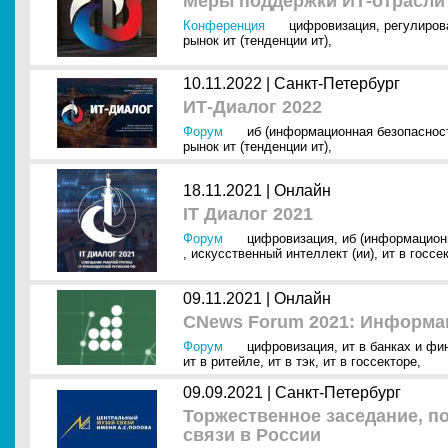
Меры поддержки ИТ-отрасли
Конференция
цифровизация
,
регулиров
рынок ит (тенденции ит)
,
10.11.2022 |
Санкт-Петербург
ИТ-Диалог 2022
Форум
иб (информационная безопаснос
рынок ит (тенденции ит)
,
18.11.2021 |
Онлайн
IT Диалог 2021
Форум
цифровизация
,
иб (информацион
,
искусственный интеллект (ии)
,
ит в госсе
09.11.2021 |
Онлайн
CNews Forum 2021: Информа
Форум
цифровизация
,
ит в банках и фи
ит в ритейле
,
ит в тэк
,
ит в госсекторе
,
09.09.2021 |
Санкт-Петербург
Торжественное заседание, п
связи в России