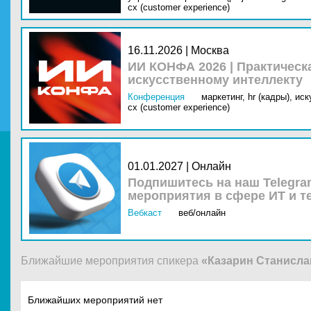
cx (customer experience)
16.11.2026 | Москва
ИИ КОНФА 2026 | Практическ
искусственному интеллекту
Конференция
маркетинг,
hr (кадры),
иск
cx (customer experience)
01.01.2027 | Онлайн
Подпишитесь на наш Telegra
мероприятия в сфере ИТ и т
Вебкаст
веб/онлайн
Ближайшие мероприятия спикера
«Казарин Станисла
Ближайших мероприятий нет