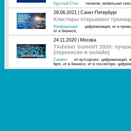
Круглый Стол
телеком
,
мобильная связ
28.06.2021 |
Санкт-Петербург
Кластеры открывают границ
Конференция
цифровизация
,
ит в пром
ит в бизнесе
,
24.11.2020 |
Москва
TAdviser SummIT 2020: лучши
(перенесен в онлайн)
Саммит
ит-аутсорсинг
,
цифровизация
,
и
bpm
,
ит в бизнесе
,
ит в госсекторе
,
цифров