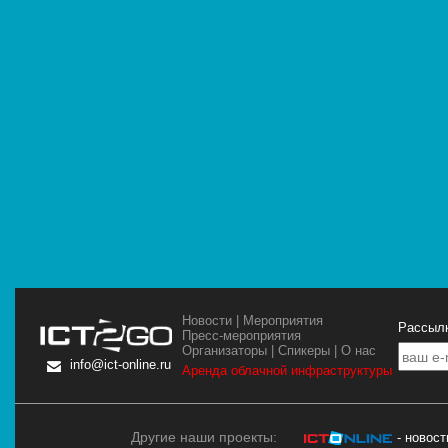
Новости
|
Мероприятия
Рассылк
Пресс-мероприятия
Организаторы
|
Спикеры
|
О нас
info@ict-online.ru
Аренда облачной инфраструктуры
Другие наши проекты:
- новос