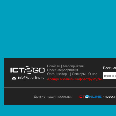
Новости
|
Мероприятия
Рассылк
Пресс-мероприятия
Организаторы
|
Спикеры
|
О нас
info@ict-online.ru
Аренда облачной инфраструктуры
Другие наши проекты:
- новос