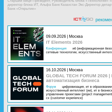
Старший Вице-Президент, Руководитель блока «Технологии» 
директор блока ИТ, Альфа Банк Казахстан Экс-Директор депар
Банк «Открытие»
рекоме
09.09.2026 | Москва
IT Elements 2026
Конференция
иб (информационная безо
сетевые технологии,
искусственный интелл
16.10.2026 | Москва
GLOBAL TECH FORUM 2026 |
автоматизация бизнеса
Форум
цифровизация,
ит в образовании 
искусственный интеллект (ии),
ит в бизнес
управление проектами (project management
cx (customer experience)