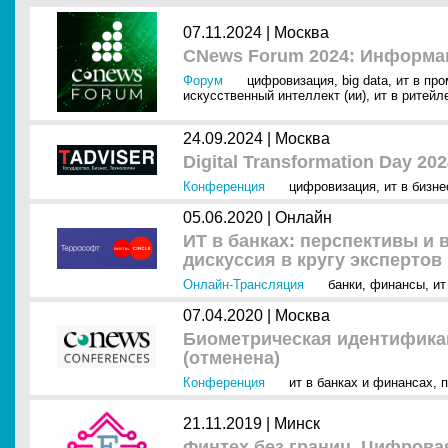
07.11.2024 |
Москва
CNews Forum 2024: Информа
Форум
цифровизация
,
big data
,
ит в пр
искусственный интеллект (ии)
,
ит в ритейл
24.09.2024 |
Москва
Digital Transformation Day 20
Конференция
цифровизация
,
ит в бизне
05.06.2020 |
Онлайн
ИТ в банках: перспективы и
дискуссия в кругу экспертов
Онлайн-Трансляция
банки
,
финансы
,
ит
07.04.2020 |
Москва
Биометрическая идентификац
(отменена)
Конференция
ит в банках и финансах
,
21.11.2019 |
Минск
Финтех без границ. Цифрова