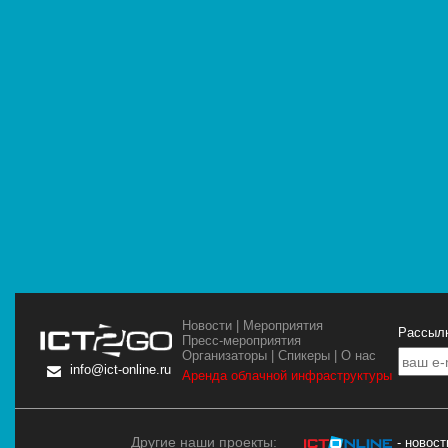
Новости
|
Мероприятия
Рассылк
Пресс-мероприятия
Организаторы
|
Спикеры
|
О нас
info@ict-online.ru
Аренда облачной инфраструктуры
Другие наши проекты:
- новос