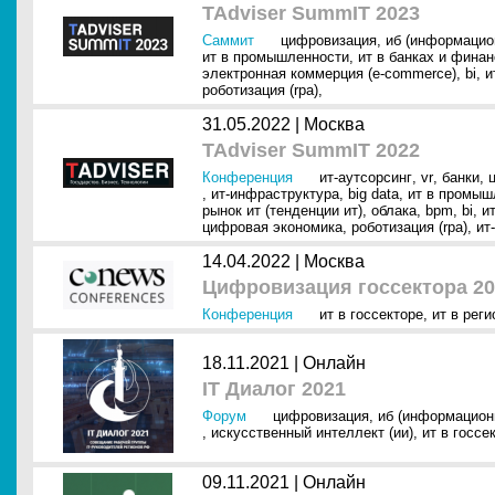
TAdviser SummIT 2023
Саммит
цифровизация
,
иб (информацио
ит в промышленности
,
ит в банках и фина
электронная коммерция (e-commerce)
,
bi
,
и
роботизация (rpa)
,
31.05.2022 |
Москва
TAdviser SummIT 2022
Конференция
ит-аутсорсинг
,
vr
,
банки
,
,
ит-инфраструктура
,
big data
,
ит в промыш
рынок ит (тенденции ит)
,
облака
,
bpm
,
bi
,
и
цифровая экономика
,
роботизация (rpa)
,
ит
14.04.2022 |
Москва
Цифровизация госсектора 20
Конференция
ит в госсекторе
,
ит в реги
18.11.2021 |
Онлайн
IT Диалог 2021
Форум
цифровизация
,
иб (информацион
,
искусственный интеллект (ии)
,
ит в госсе
09.11.2021 |
Онлайн