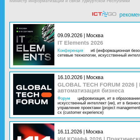
Министр информатизации и связи Удмуртской Республики
рекоме
09.09.2026 | Москва
IT Elements 2026
Конференция
иб (информационная безо
сетевые технологии,
искусственный интелл
16.10.2026 | Москва
GLOBAL TECH FORUM 2026 |
автоматизация бизнеса
Форум
цифровизация,
ит в образовании 
искусственный интеллект (ии),
ит в бизнес
управление проектами (project management
cx (customer experience)
16.11.2026 | Москва
ИИ КОНФА 2026 | Практическ