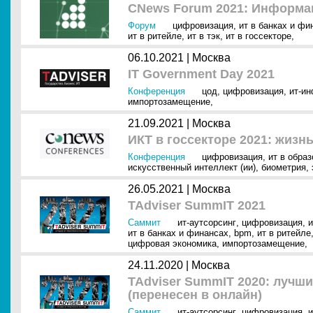
CNews Forum 2021: Информа
Форум
цифровизация
,
ит в банках и фи
ит в ритейле
,
ит в тэк
,
ит в госсекторе
,
06.10.2021 |
Москва
IT Government Day 2021
Конференция
цод
,
цифровизация
,
ит-и
импортозамещение
,
21.09.2021 |
Москва
ИКТ в госсекторе 2021: жизн
Конференция
цифровизация
,
ит в образ
искусственный интеллект (ии)
,
биометрия
,
26.05.2021 |
Москва
TAdviser SummIT 2021
Саммит
ит-аутсорсинг
,
цифровизация
,
и
ит в банках и финансах
,
bpm
,
ит в ритейле
цифровая экономика
,
импортозамещение
,
24.11.2020 |
Москва
TAdviser SummIT 2020: лучши
(перенесен в онлайн)
Саммит
ит-аутсорсинг
,
цифровизация
,
и