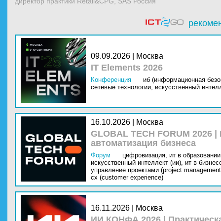
директор практики Retail&CPG, SAS Россия
рекоме
09.09.2026 | Москва
IT Elements 2026
Конференция
иб (информационная безо
сетевые технологии,
искусственный интелл
16.10.2026 | Москва
GLOBAL TECH FORUM 2026 |
автоматизация бизнеса
Форум
цифровизация,
ит в образовании 
искусственный интеллект (ии),
ит в бизнес
управление проектами (project management
cx (customer experience)
16.11.2026 | Москва
ИИ КОНФА 2026 | Практическ