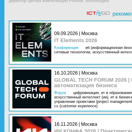
директор центра компетенций Positive Technologies
рекоме
09.09.2026 | Москва
IT Elements 2026
Конференция
иб (информационная безо
сетевые технологии,
искусственный интелл
16.10.2026 | Москва
GLOBAL TECH FORUM 2026 |
автоматизация бизнеса
Форум
цифровизация,
ит в образовании 
искусственный интеллект (ии),
ит в бизнес
управление проектами (project management
cx (customer experience)
16.11.2026 | Москва
ИИ КОНФА 2026 | Практическ