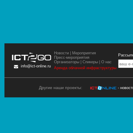
Новости
|
Мероприятия
Рассылк
Пресс-мероприятия
Организаторы
|
Спикеры
|
О нас
info@ict-online.ru
Аренда облачной инфраструктуры
Другие наши проекты:
- новос