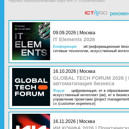
Научно-технологический парк БНТУ «Политехник».
рекоме
09.09.2026 | Москва
IT Elements 2026
Конференция
иб (информационная безо
сетевые технологии,
искусственный интелл
16.10.2026 | Москва
GLOBAL TECH FORUM 2026 |
автоматизация бизнеса
Форум
цифровизация,
ит в образовании 
искусственный интеллект (ии),
ит в бизнес
управление проектами (project management
cx (customer experience)
16.11.2026 | Москва
ИИ КОНФА 2026 | Практическ