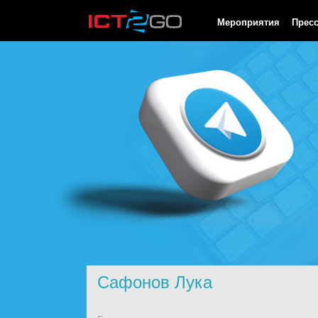
HTTP/1.0 200 OK Cache-Control: no-cache, private Date: Sun, 09
Мероприятия
Прес
Сафонов Лука