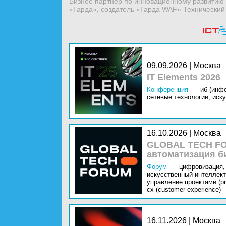
Бизнес-партнер по инновационному развитию 
«Гарда», создатель «Гарда WAF» Технический
09.09.2026 | Москва
IT Elements 2026
Конференция
иб (инф
сетевые технологии,
иску
16.10.2026 | Москва
GLOBAL TECH FO
автоматизация б
Форум
цифровизация,
искусственный интеллект 
управление проектами (pr
cx (customer experience)
16.11.2026 | Москва