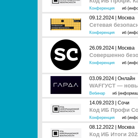
Код ИБ Профи. Ка
Конференция
иб (инф
09.12.2024 |
Москва
Сетевая безопас
Конференция
иб (инф
26.09.2024 |
Москва
Совершенно безо
Конференция
иб (инф
03.09.2024 |
Онлайн
WAFГУСТ — новый
Вебинар
иб (информац
14.09.2023 |
Сочи
Код ИБ Профи Со
Конференция
иб (инф
08.12.2022 |
Москва
Код ИБ Итоги 202