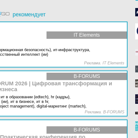
рекомендует
IT Elements
ормационная безопасность),
ит-инфраструктура,
сственный интеллект (ии)
Реклама. IT Elements
B-FORUMS
RUM 2026 | Цифровая трансформация и
изнеса
ит в образовании (edtech),
hr (кадры),
(ии),
ит в бизнесе,
ит в hr,
oject management),
digital-маркетинг (martech),
Реклама. B-FORUMS
B-FORUMS
 Практическая конференция по