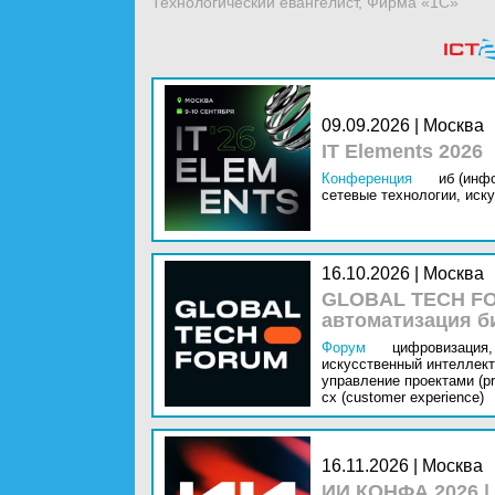
Технологический евангелист, Фирма «1С»
09.09.2026 | Москва
IT Elements 2026
Конференция
иб (инф
сетевые технологии,
иску
16.10.2026 | Москва
GLOBAL TECH FO
автоматизация б
Форум
цифровизация,
искусственный интеллект 
управление проектами (pr
cx (customer experience)
16.11.2026 | Москва
ИИ КОНФА 2026 |