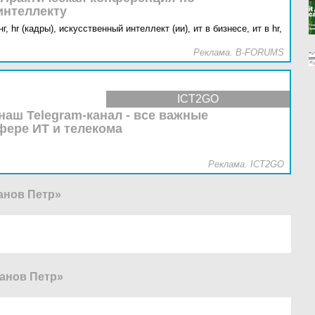
интеллекту
г,
hr (кадры),
искусственный интеллект (ии),
ит в бизнесе,
ит в hr,
Реклама. B-FORUMS
ICT2GO
наш Telegram-канал - все важные
фере ИТ и телекома
Реклама. ICT2GO
анов Петр»
анов Петр»