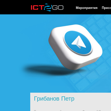
HTTP/1.0 200 OK Cache-Control: no-cache, private Date: Sat, 08 
Мероприятия
Прес
Грибанов Петр