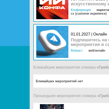
искусственному 
Конференция
маркетин
cx (customer experience)
01.01.2027 | Онлайн
Подпишитесь на 
мероприятия в с
Вебкаст
веб/онлайн
Ближайшие мероприятия спикера
«Гриб
Ближайших мероприятий нет
Прошедшие мероприятия спикера
«Гриб